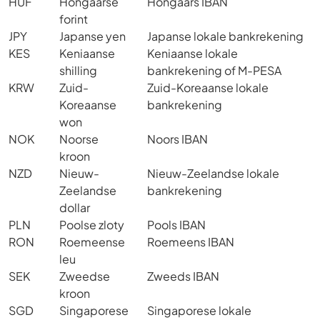
HUF
Hongaarse
Hongaars IBAN
forint
JPY
Japanse yen
Japanse lokale bankrekening
KES
Keniaanse
Keniaanse lokale
shilling
bankrekening of M-PESA
KRW
Zuid-
Zuid-Koreaanse lokale
Koreaanse
bankrekening
won
NOK
Noorse
Noors IBAN
kroon
NZD
Nieuw-
Nieuw-Zeelandse lokale
Zeelandse
bankrekening
dollar
PLN
Poolse zloty
Pools IBAN
RON
Roemeense
Roemeens IBAN
leu
SEK
Zweedse
Zweeds IBAN
kroon
SGD
Singaporese
Singaporese lokale