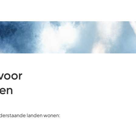
voor
ren
onderstaande landen wonen: