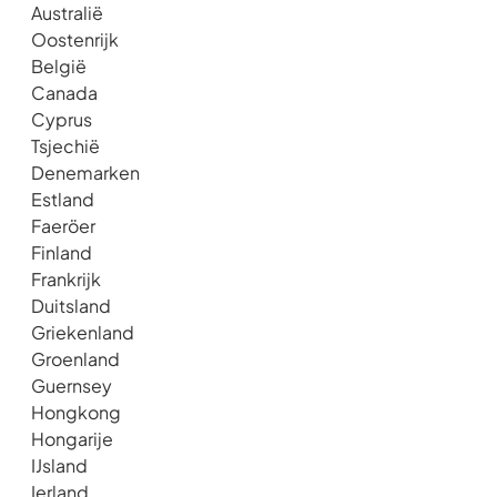
Australië
Oostenrijk
België
Canada
Cyprus
Tsjechië
Denemarken
Estland
Faeröer
Finland
Frankrijk
Duitsland
Griekenland
Groenland
Guernsey
Hongkong
Hongarije
IJsland
Ierland