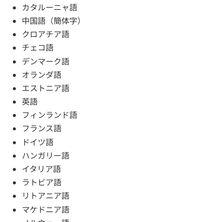
カタルーニャ語
中国語（簡体字）
クロアチア語
チェコ語
デンマーク語
オランダ語
エストニア語
英語
フィンランド語
フランス語
ドイツ語
ハンガリー語
イタリア語
ラトビア語
リトアニア語
マケドニア語