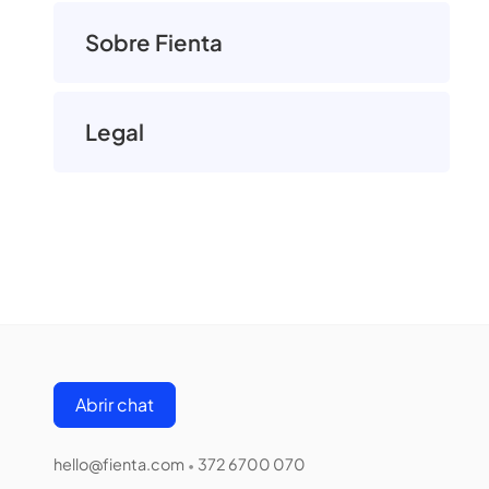
Sobre Fienta
Legal
Abrir chat
hello@fienta.com
372 6700 070
•