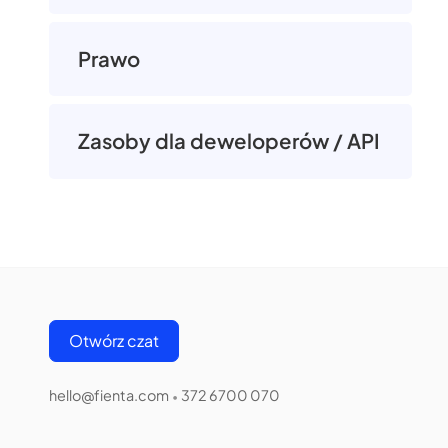
Prawo
Zasoby dla deweloperów / API
Otwórz czat
hello@fienta.com
372 6700 070
•