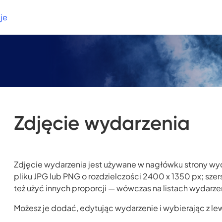
je
Zdjęcie wydarzenia
Zdjęcie wydarzenia jest używane w nagłówku strony wyda
pliku JPG lub PNG o rozdzielczości 2400 x 1350 px; sze
też użyć innych proporcji — wówczas na listach wydarzeń
Możesz je dodać, edytując wydarzenie i wybierając z 