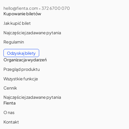
hello@fienta.com
372 6700 070
•
Kupowanie biletów
Jak kupić bilet
Najczęściej zadawane pytania
Regulamin
Odzyskaj bilety
Organizacja wydarzeń
Przegląd produktu
Wszystkie funkcje
Cennik
Najczęściej zadawane pytania
Fienta
O nas
Kontakt