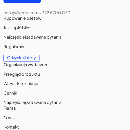
hello@fienta.com
372 6700 070
•
Kupowanie biletów
Jak kupić bilet
Najczęściej zadawane pytania
Regulamin
Odzyskaj bilety
Organizacja wydarzeń
Przegląd produktu
Wszystkie funkcje
Cennik
Najczęściej zadawane pytania
Fienta
O nas
Kontakt