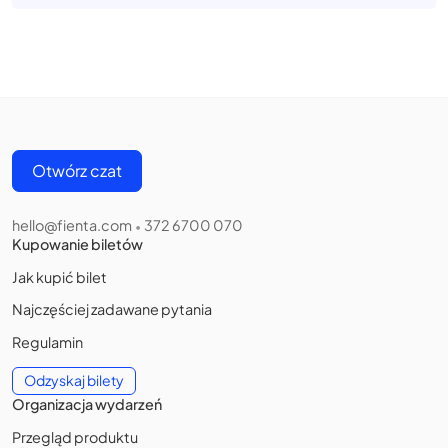
Otwórz czat
hello@fienta.com
372 6700 070
•
Kupowanie biletów
Jak kupić bilet
Najczęściej zadawane pytania
Regulamin
Odzyskaj bilety
Organizacja wydarzeń
Przegląd produktu