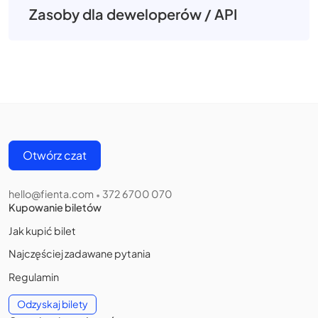
Zasoby dla deweloperów / API
Otwórz czat
hello@fienta.com
372 6700 070
•
Kupowanie biletów
Jak kupić bilet
Najczęściej zadawane pytania
Regulamin
Odzyskaj bilety