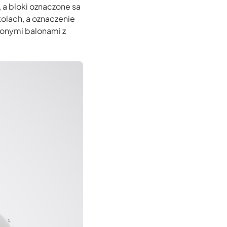
, a bloki oznaczone sa
tolach, a oznaczenie
elonymi balonami z