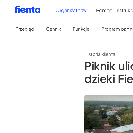
Organizatorzy
Pomoc i instrukc
Przegląd
Cennik
Funkcje
Program partn
Historia klienta
Piknik ul
dzieki Fi