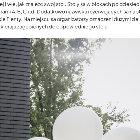
j i wie, jak znalezc swoj stol. Stoly sa w blokach po dziesiec
erami A, B, C itd. Dodatkowo nazwiska rezerwujacych sa na s
ecie Fienty. Na miejscu sa organizatorzy oznaczeni duzymi zi
y kieruja zagubionych do odpowiedniego stolu.