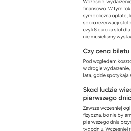
Wczesniej wydarzenie 
finansowo. W tym rok
symboliczna oplate, l
sporo rezerwacji stol
czyli 8 euro za stol 
nie musielismy wysta
Czy cena bilet
Pod wzgledem kosztow
w drogie wydarzenie,
lata, gdzie spotykaja
Skad ludzie wie
pierwszego dnia
Zawsze wczesniej ogl
fizyczna, bo nie byla
pierwszego dnia przyc
tygodniu. Wczesniej r