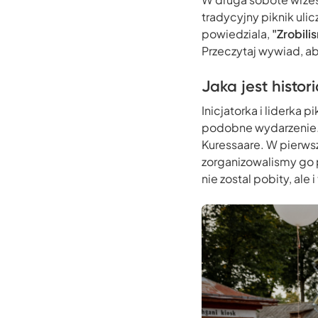
tradycyjny piknik uli
powiedziala,
"Zrobili
Przeczytaj wywiad, ab
Jaka jest histor
Inicjatorka i liderka 
podobne wydarzenie. O
Kuressaare. W pierwsz
zorganizowalismy go p
nie zostal pobity, ale