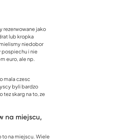
yly rezerwowane jako
drat lub kropka
 mielismy niedobor
 pospiechu i nie
em euro, ale np.
to mala czesc
zyscy byli bardzo
o tez skarg na to, ze
ow na miejscu,
no to na miejscu. Wiele