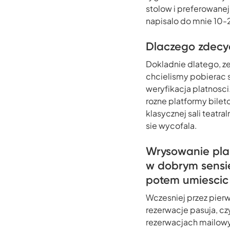
stolow i preferowanej
napisalo do mnie 10-2
Dlaczego zdecyd
Dokladnie dlatego, ze
chcielismy pobierac s
weryfikacja platnosc
rozne platformy bilet
klasycznej sali teatr
sie wycofala.
Wrysowanie pla
w dobrym sensie
potem umiescic 
Wczesniej przez pier
rezerwacje pasuja, czy
rezerwacjach mailowyc