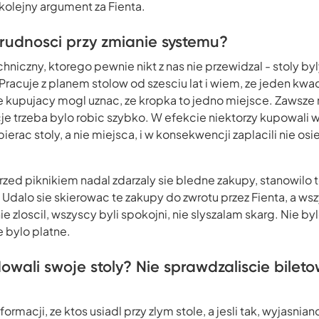
 kolejny argument za Fienta.
 trudnosci przy zmianie systemu?
hniczny, ktorego pewnie nikt z nas nie przewidzal - stoly b
racuje z planem stolow od szesciu lat i wiem, ze jeden kwa
le kupujacy mogl uznac, ze kropka to jedno miejsce. Zawsze
je trzeba bylo robic szybko. W efekcie niektorzy kupowali w
ierac stoly, a nie miejsca, i w konsekwencji zaplacili nie osi
rzed piknikiem nadal zdarzaly sie bledne zakupy, stanowilo 
. Udalo sie skierowac te zakupy do zwrotu przez Fienta, a ws
ie zloscil, wszyscy byli spokojni, nie slyszalam skarg. Nie byl
 bylo platne.
owali swoje stoly? Nie sprawdzaliscie bilet
ormacji, ze ktos usiadl przy zlym stole, a jesli tak, wyjasnia