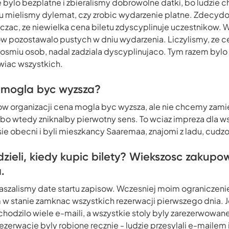
bylo bezplatne i zbieralismy dobrowolne datki, bo ludzie ch
u mielismy dylemat, czy zrobic wydarzenie platne. Zdecydo
iczac, ze niewielka cena biletu zdyscyplinuje uczestnikow.
ow pozostawalo pustych w dniu wydarzenia. Liczylismy, ze ce
dla osmiu osob, nadal zadziala dyscyplinujaco. Tym razem byl
wiac wszystkich.
u mogla byc wyzsza?
 organizacji cena mogla byc wyzsza, ale nie chcemy zamie
 bo wtedy zniknalby pierwotny sens. To wciaz impreza dla w
 sie obecni i byli mieszkancy Saaremaa, znajomi z ladu, cudzo
dzieli, kiedy kupic bilety? Wiekszosc zakupo
.
aszalismy date startu zapisow. Wczesniej moim ograniczen
m w stanie zamknac wszystkich rezerwacji pierwszego dnia. J
hodzilo wiele e-maili, a wszystkie stoly byly zarezerwowa
ezerwacje byly robione recznie - ludzie przesylali e-mailem 