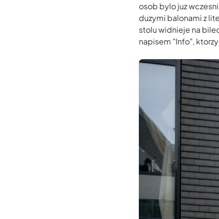
osob bylo juz wczesnie
duzymi balonami z lit
stolu widnieje na bil
napisem "Info", ktorz