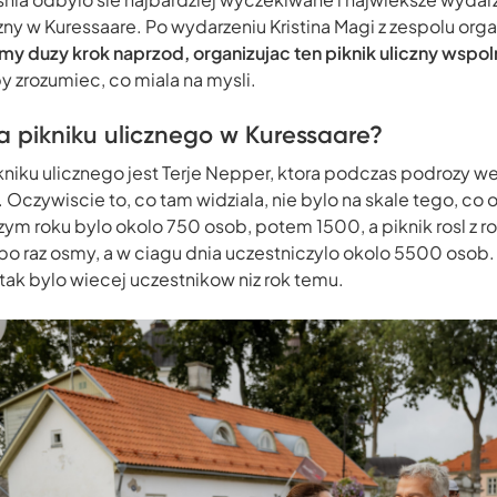
czny w Kuressaare. Po wydarzeniu Kristina Magi z zespolu or
smy duzy krok naprzod, organizujac ten piknik uliczny wspoln
y zrozumiec, co miala na mysli.
ia pikniku ulicznego w Kuressaare?
pikniku ulicznego jest Terje Nepper, ktora podczas podrozy w
czywiscie to, co tam widziala, nie bylo na skale tego, co 
ym roku bylo okolo 750 osob, potem 1500, a piknik rosl z ro
o raz osmy, a w ciagu dnia uczestniczylo okolo 5500 osob.
 i tak bylo wiecej uczestnikow niz rok temu.