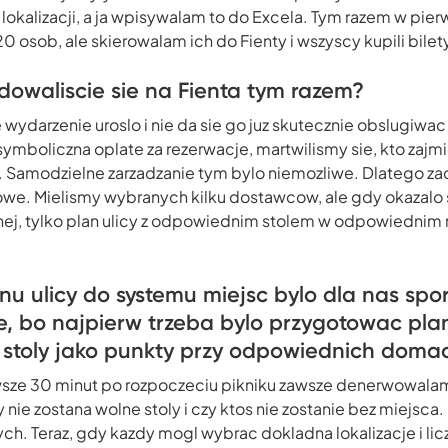
 lokalizacji, a ja wpisywalam to do Excela. Tym razem w pie
0 osob, ale skierowalam ich do Fienty i wszyscy kupili bilet
owaliscie sie na Fienta tym razem?
 wydarzenie uroslo i nie da sie go juz skutecznie obslugiwac
ymboliczna oplate za rezerwacje, martwilismy sie, kto zajmi
i. Samodzielne zarzadzanie tym bylo niemozliwe. Dlatego z
owe. Mielismy wybranych kilku dostawcow, ale gdy okazalo 
alnej, tylko plan ulicy z odpowiednim stolem w odpowiednim
nu ulicy do systemu miejsc bylo dla nas s
, bo najpierw trzeba bylo przygotowac plan 
stoly jako punkty przy odpowiednich domach
wsze 30 minut po rozpoczeciu pikniku zawsze denerwowalam 
 nie zostana wolne stoly i czy ktos nie zostanie bez miejsca
h. Teraz, gdy kazdy mogl wybrac dokladna lokalizacje i licz