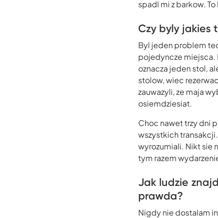
spadl mi z barkow. To
Czy byly jakies
Byl jeden problem tec
pojedyncze miejsca. P
oznacza jeden stol, a
stolow, wiec rezerwac
zauwazyli, ze maja wyb
osiemdziesiat.
Choc nawet trzy dni p
wszystkich transakcji
wyrozumiali. Nikt sie n
tym razem wydarzenie
Jak ludzie znajd
prawda?
Nigdy nie dostalam inf