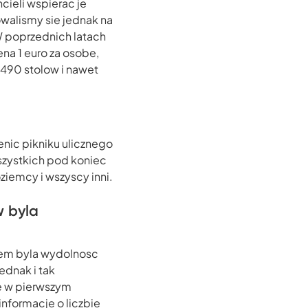
cieli wspierac je
walismy sie jednak na
 W poprzednich latach
na 1 euro za osobe,
o 490 stolow i nawet
nic pikniku ulicznego
szystkich pod koniec
ziemcy i wszyscy inni.
w byla
iem byla wydolnosc
ednak i tak
ne w pierwszym
informacje o liczbie