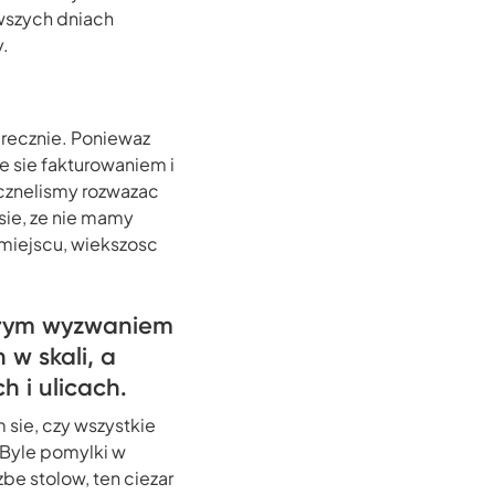
rwszych dniach
y.
 recznie. Poniewaz
e sie fakturowaniem i
acznelismy rozwazac
sie, ze nie mamy
 miejscu, wiekszosc
porym wyzwaniem
w skali, a
 i ulicach.
sie, czy wszystkie
. Byle pomylki w
be stolow, ten ciezar