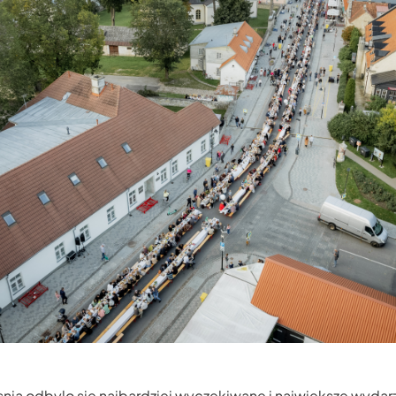
nia odbylo sie najbardziej wyczekiwane i najwieksze wydar