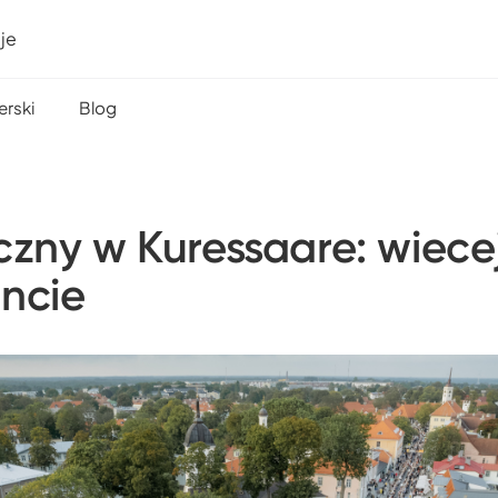
je
erski
Blog
iczny w Kuressaare: wiece
encie