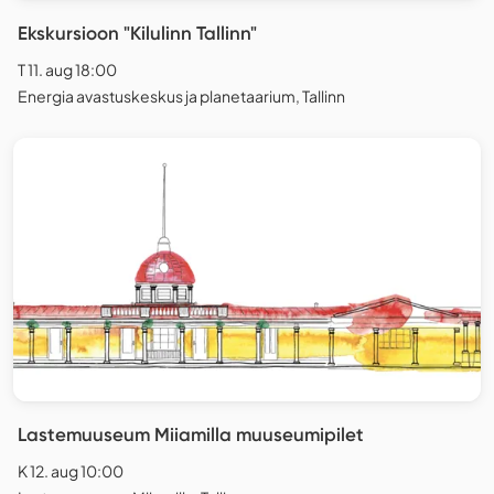
Ekskursioon "Kilulinn Tallinn"
T 11. aug 18:00
Energia avastuskeskus ja planetaarium, Tallinn
Lastemuuseum Miiamilla muuseumipilet
K 12. aug 10:00