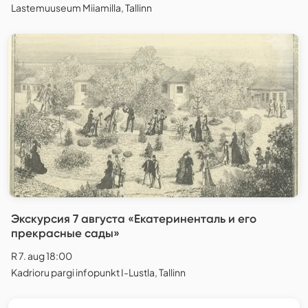
Lastemuuseum Miiamilla, Tallinn
Экскурсия 7 августа «Екатериненталь и его
прекрасные сады»
R 7. aug 18:00
Kadrioru pargi infopunkt I-Lustla, Tallinn