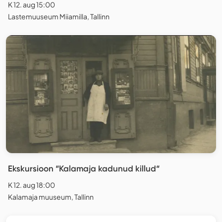
K 12. aug 15:00
Lastemuuseum Miiamilla, Tallinn
Ekskursioon “Kalamaja kadunud killud“
K 12. aug 18:00
Kalamaja muuseum, Tallinn