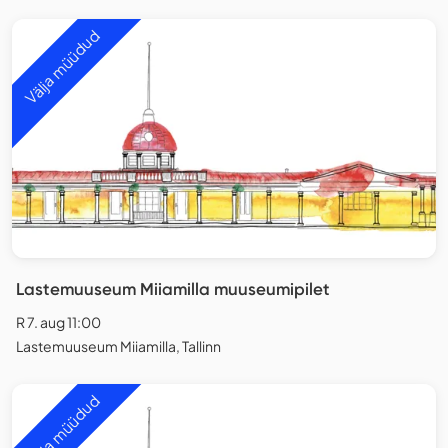
Välja müüdud
Lastemuuseum Miiamilla muuseumipilet
R 7. aug 11:00
Lastemuuseum Miiamilla, Tallinn
Välja müüdud