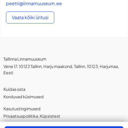
peetri@linnamuuseum.ee
Vaata kõiki üritusi
Tallinna Linnamuuseum
Vene 17, 10123 Tallinn, Harju maakond, Tallinn, 10123, Harjumaa,
Eesti
Kuidas osta
Korduvad küsimused
Kasutustingimused
Privaatsuspoliitika
,
Küpsistest