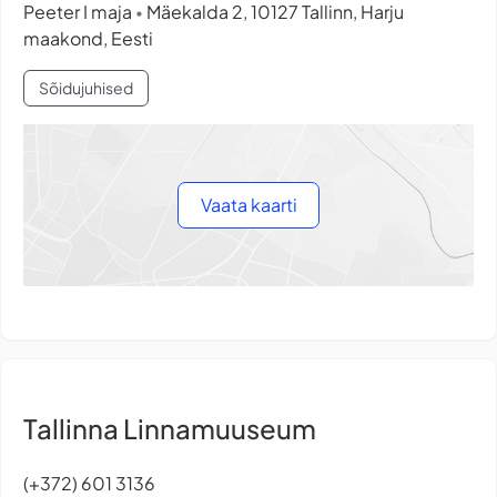
Peeter I maja
Mäekalda 2, 10127 Tallinn, Harju
•
maakond, Eesti
Sõidujuhised
Vaata kaarti
Tallinna Linnamuuseum
(+372) 601 3136