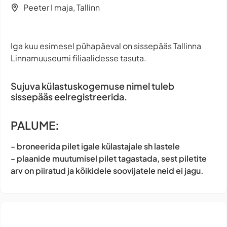
Peeter I maja, Tallinn
Iga kuu esimesel pühapäeval on sissepääs Tallinna
Linnamuuseumi filiaalidesse tasuta.
Sujuva külastuskogemuse nimel tuleb
sissepääs eelregistreerida.
PALUME:
- broneerida pilet igale külastajale sh lastele
- plaanide muutumisel pilet tagastada, sest piletite
arv on piiratud ja kõikidele soovijatele neid ei jagu.