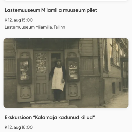
Lastemuuseum Miiamilla muuseumipilet
K 12. aug 15:00
Lastemuuseum Miiamilla, Tallinn
Ekskursioon “Kalamaja kadunud killud“
K 12. aug 18:00