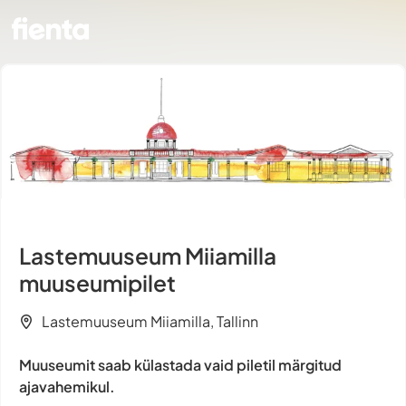
Lastemuuseum Miiamilla
muuseumipilet
Lastemuuseum Miiamilla, Tallinn
Muuseumit saab külastada vaid piletil märgitud
ajavahemikul.