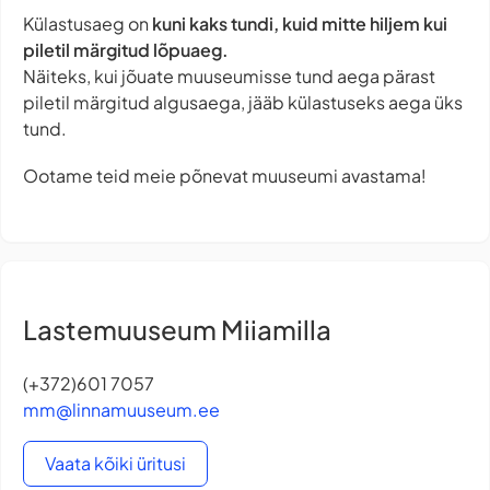
Külastusaeg on
kuni kaks tundi, kuid mitte hiljem kui
piletil märgitud lõpuaeg.
Näiteks, kui jõuate muuseumisse tund aega pärast
piletil märgitud algusaega, jääb külastuseks aega üks
tund.
Ootame teid meie põnevat muuseumi avastama!
Lastemuuseum Miiamilla
(+372)601 7057
mm@linnamuuseum.ee
Vaata kõiki üritusi