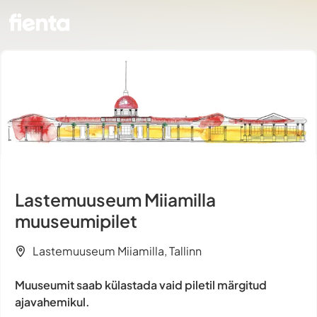
Lastemuuseum Miiamilla
muuseumipilet
Lastemuuseum Miiamilla, Tallinn
Muuseumit saab külastada vaid piletil märgitud
ajavahemikul.