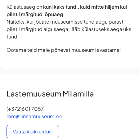
Külastusaeg on
kuni kaks tundi, kuid mitte hiljem kui
piletil märgitud lõpuaeg.
Näiteks, kui jõuate muuseumisse tund aega pärast
piletil märgitud algusaega, jääb külastuseks aega üks
tund.
Ootame teid meie põnevat muuseumi avastama!
Lastemuuseum Miiamilla
(+372)601 7057
mm@linnamuuseum.ee
Vaata kõiki üritusi