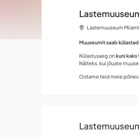
Lastemuuseum 
Lastemuuseum Miiamill
Muuseumit saab külastada
Külastusaeg on
kuni kaks 
Näiteks, kui jõuate muuse
Ootame teid meie põnev
Lastemuuseum 