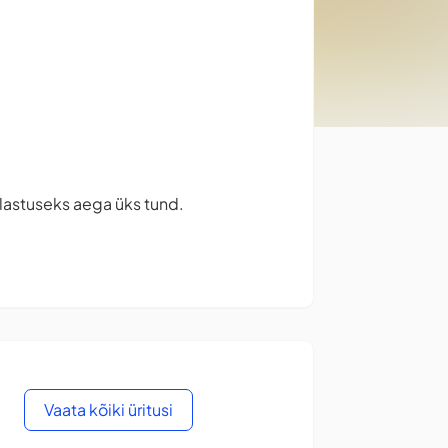
ülastuseks aega üks tund.
Vaata kõiki üritusi