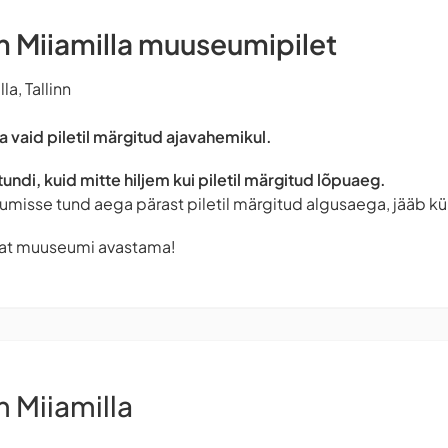
Miiamilla muuseumipilet
a, Tallinn
 vaid piletil märgitud ajavahemikul.
tundi, kuid mitte hiljem kui piletil märgitud lõpuaeg.
umisse tund aega pärast piletil märgitud algusaega, jääb k
at muuseumi avastama!
Miiamilla