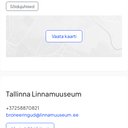
Sõidujuhised
Vaata kaarti
Tallinna Linnamuuseum
+37258870821
broneeringud@linnamuuseum.ee