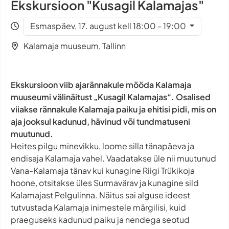
Ekskursioon "Kusagil Kalamajas"
Esmaspäev, 17. august kell 18:00 - 19:00
Kalamaja muuseum, Tallinn
Ekskursioon viib ajarännakule mööda Kalamaja
muuseumi välinäitust „Kusagil Kalamajas“. Osalised
viiakse rännakule Kalamaja paiku ja ehitisi pidi, mis on
aja jooksul kadunud, hävinud või tundmatuseni
muutunud.
Heites pilgu minevikku, loome silla tänapäeva ja
endisaja Kalamaja vahel. Vaadatakse üle nii muutunud
Vana-Kalamaja tänav kui kunagine Riigi Trükikoja
hoone, otsitakse üles Surmavärav ja kunagine sild
Kalamajast Pelgulinna. Näitus sai alguse ideest
tutvustada Kalamaja inimestele märgilisi, kuid
praeguseks kadunud paiku ja nendega seotud