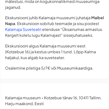
mälestusi, mida on kogukonnaliikmed muuseumiga
jaganud.
Ekskursiooni juhib Kalamaja muuseumi juhataja
Maibel
Napa
. Ekskursioon sobitub teemade ja sisu poolest
Kalamaja Suveteatri
etenduse “Üksainumas armastus.
Kergelt koletu lugu Kalamajast” sissejuhatuseks.
Ekskursiooni algus Kalamaja muuseumi eest
(Kotzebue 16) ja kestus umbes 1 tund. Lõpp Kalma
haljakul, kus algab ka suveteater.
Osalemine piletiga 5/7€ või Muuseumikaardiga.
Kalamaja muuseum
Kotzebue tänav 16, 10411 Tallinn,
•
Harju maakond, Eesti