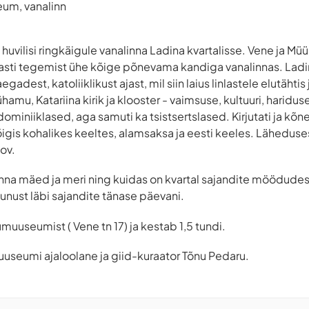
eum, vanalinn
vilisi ringkäigule vanalinna Ladina kvartalisse. Vene ja Müü
asti tegemist ühe kõige põnevama kandiga vanalinnas. Ladin
adest, katoliiklikust ajast, mil siin laius linlastele elutähtis 
hamu, Katariina kirik ja klooster - vaimsuse, kultuuri, haridus
miniiklased, aga samuti ka tsistsertslased. Kirjutati ja kõnel
igis kohalikes keeltes, alamsaksa ja eesti keeles. Läheduse
ov.
inna mäed ja meri ning kuidas on kvartal sajandite möödud
unust läbi sajandite tänase päevani.
muuseumist ( Vene tn 17) ja kestab 1,5 tundi.
muuseumi ajaloolane ja giid-kuraator Tõnu Pedaru.