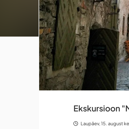
Ekskursioon "M
Laupäev, 15. august ke