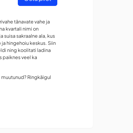
rivahe tänavate vahe ja
a kvartali nimi on
ja suisa sakraalne ala, kus
e ja hingehoiu keskus. Siin
di ning koolitati ladina
s paiknes veel ka
es muutunud? Ringkäigul