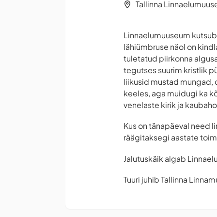
Tallinna Linnaelumuus
Linnaelumuuseum kutsub hu
lähiümbruse näol on kindl
tuletatud piirkonna algusaeg
tegutses suurim kristlik pü
liikusid mustad mungad, do
keeles, aga muidugi ka kõ
venelaste kirik ja kaubaho
Kus on tänapäeval need l
räägitaksegi aastate toim
Jalutuskäik algab Linnaelu
Tuuri juhib Tallinna Linna