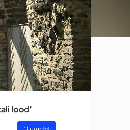
ali lood"
Osta pilet