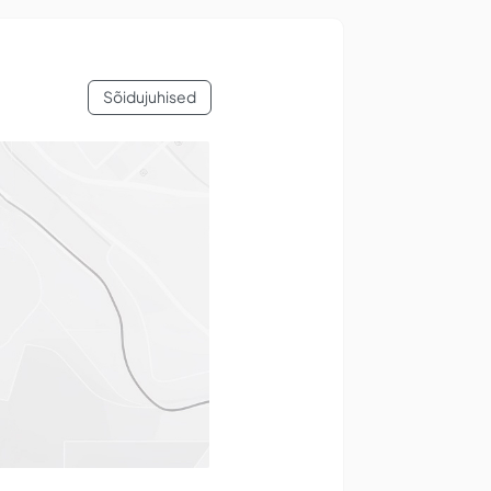
Sõidujuhised