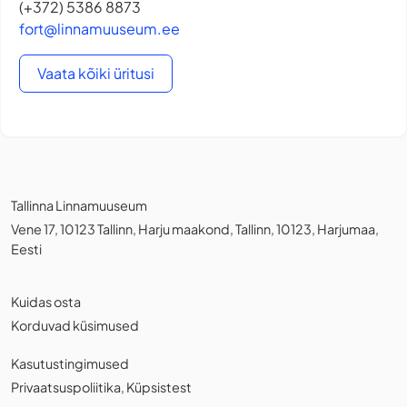
(+372) 5386 8873
fort@linnamuuseum.ee
Vaata kõiki üritusi
Tallinna Linnamuuseum
Vene 17, 10123 Tallinn, Harju maakond, Tallinn, 10123, Harjumaa,
Eesti
Kuidas osta
Korduvad küsimused
Kasutustingimused
Privaatsuspoliitika
,
Küpsistest