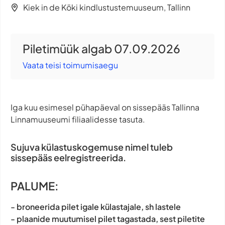
Kiek in de Köki kindlustustemuuseum, Tallinn
Piletimüük algab 07.09.2026
Vaata teisi toimumisaegu
Iga kuu esimesel pühapäeval on sissepääs Tallinna
Linnamuuseumi filiaalidesse tasuta.
Sujuva külastuskogemuse nimel tuleb
sissepääs eelregistreerida.
PALUME:
- broneerida pilet igale külastajale, sh lastele
- plaanide muutumisel pilet tagastada, sest piletite