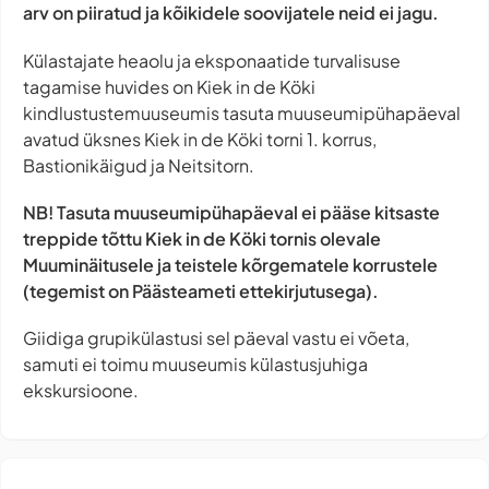
arv on piiratud ja kõikidele soovijatele neid ei jagu.
Külastajate heaolu ja eksponaatide turvalisuse
tagamise huvides on Kiek in de Köki
kindlustustemuuseumis tasuta muuseumipühapäeval
avatud üksnes Kiek in de Köki torni 1. korrus,
Bastionikäigud ja Neitsitorn.
NB! Tasuta muuseumipühapäeval ei pääse kitsaste
treppide tõttu Kiek in de Köki tornis olevale
Muuminäitusele ja teistele kõrgematele korrustele
(tegemist on Päästeameti ettekirjutusega)
.
Giidiga grupikülastusi sel päeval vastu ei võeta,
samuti ei toimu muuseumis külastusjuhiga
ekskursioone.