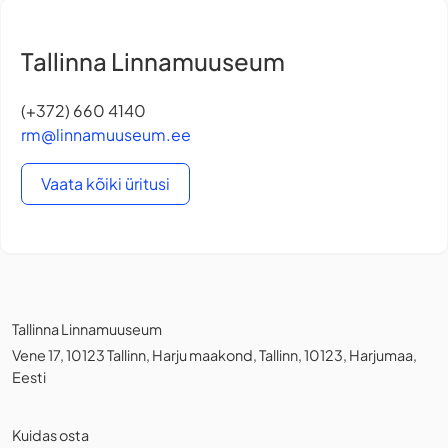
Tallinna Linnamuuseum
(+372) 660 4140
rm@linnamuuseum.ee
Vaata kõiki üritusi
Tallinna Linnamuuseum
Vene 17, 10123 Tallinn, Harju maakond, Tallinn, 10123, Harjumaa,
Eesti
Kuidas osta