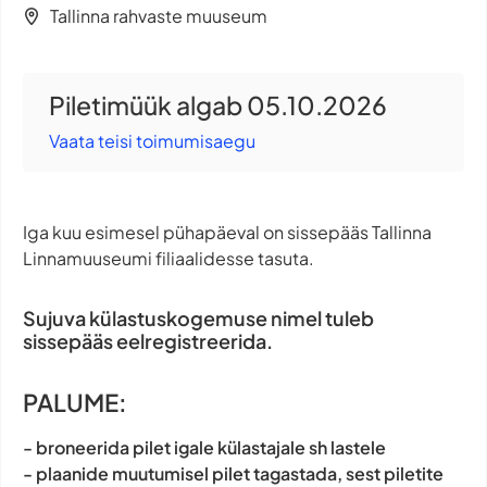
Tallinna rahvaste muuseum
Piletimüük algab 05.10.2026
Vaata teisi toimumisaegu
Iga kuu esimesel pühapäeval on sissepääs Tallinna
Linnamuuseumi filiaalidesse tasuta.
Sujuva külastuskogemuse nimel tuleb
sissepääs eelregistreerida.
PALUME:
- broneerida pilet igale külastajale sh lastele
- plaanide muutumisel pilet tagastada, sest piletite