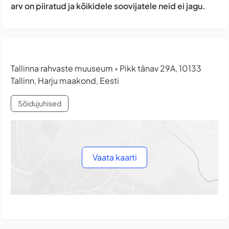
arv on piiratud ja kõikidele soovijatele neid ei jagu.
Tallinna rahvaste muuseum
Pikk tänav 29A, 10133
•
Tallinn, Harju maakond, Eesti
Sõidujuhised
Vaata kaarti