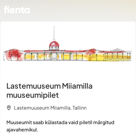
Lastemuuseum Miiamilla
muuseumipilet
Lastemuuseum Miiamilla, Tallinn
Muuseumit saab külastada vaid piletil märgitud
ajavahemikul.