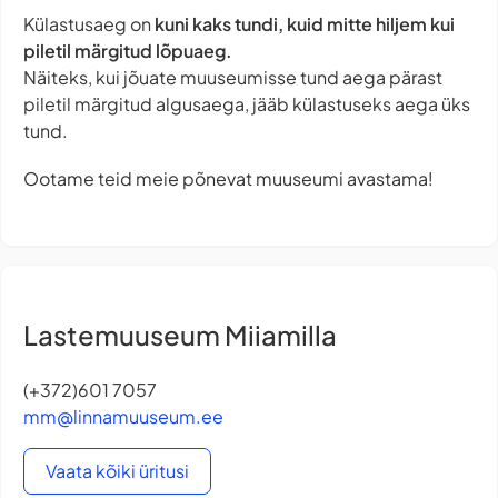
Külastusaeg on
kuni kaks tundi, kuid mitte hiljem kui
piletil märgitud lõpuaeg.
Näiteks, kui jõuate muuseumisse tund aega pärast
piletil märgitud algusaega, jääb külastuseks aega üks
tund.
Ootame teid meie põnevat muuseumi avastama!
Lastemuuseum Miiamilla
(+372)601 7057
mm@linnamuuseum.ee
Vaata kõiki üritusi