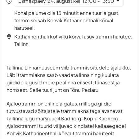
Esmaspäev, 24. august kell 12:00 - 13:30
Kohal palume olla 15 minutit enne tuuri algust,
tramm seisab Kohvik Katharinenthali kõrval
haruteel.
Katharinenthali kohviku kõrval asuv trammi harutee,
Tallinn
Tallinna Linnamuuseum viib trammisõitudele ajalukku.
Läbi trammiakna saab vaadata linna ning kuulata
giidide lugusid meie pealinna eilsest, tänasest ja
homsest. Selle tuuri juht on Tõnu Pedaru.
Ajalootramm on eriline algatus, millega giidid
tutvustavad sõitajatele trammiakna taga avanevat
Tallinna lugu marsruudil Kadriorg-Kopli-Kadriorg.
Ajalootrammi tuurid väljuvad kindlatel kellaaegadel
Kohvik Katharinenthali kõrvalt trammi haruteelt.