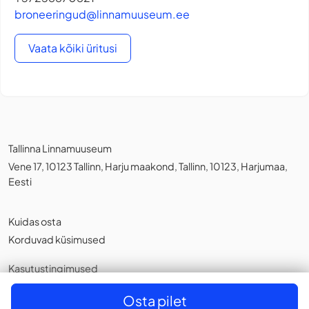
broneeringud@linnamuuseum.ee
Vaata kõiki üritusi
Tallinna Linnamuuseum
Vene 17, 10123 Tallinn, Harju maakond, Tallinn, 10123, Harjumaa,
Eesti
Kuidas osta
Korduvad küsimused
Kasutustingimused
Privaatsuspoliitika
,
Küpsistest
Osta pilet