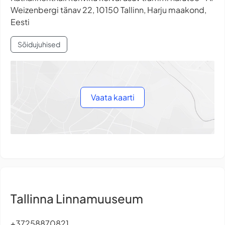
Weizenbergi tänav 22, 10150 Tallinn, Harju maakond,
Eesti
Sõidujuhised
Vaata kaarti
Tallinna Linnamuuseum
+37258870821