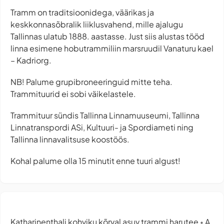
Tramm on traditsioonidega, väärikas ja
keskkonnasõbralik liiklusvahend, mille ajalugu
Tallinnas ulatub 1888. aastasse. Just siis alustas tööd
linna esimene hobutrammiliin marsruudil Vanaturu kael
– Kadriorg.
NB! Palume grupibroneeringuid mitte teha.
Trammituurid ei sobi väikelastele.
Trammituur sündis Tallinna Linnamuuseumi, Tallinna
Linnatranspordi ASi, Kultuuri- ja Spordiameti ning
Tallinna linnavalitsuse koostöös.
Kohal palume olla 15 minutit enne tuuri algust!
Katharinenthali kohviku kõrval asuv trammi harutee
A.
•