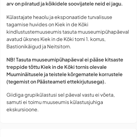
arv on piiratud ja kõikidele soovijatele neid ei jagu.
Külastajate heaolu ja eksponaatide turvalisuse
tagamise huvides on Kiek in de Köki
kindlustustemuuseumis tasuta muuseumipühapäeval
avatud üksnes Kiek in de Köki torni 1. korrus,
Bastionikäigud ja Neitsitorn.
NB! Tasuta muuseumipühapäeval ei pääse kitsaste
treppide tõttu Kiek in de Köki tornis olevale
Muuminäitusele ja teistele kõrgematele korrustele
(tegemist on Päästeameti ettekirjutusega)
.
Giidiga grupikülastusi sel päeval vastu ei võeta,
samuti ei toimu muuseumis külastusjuhiga
ekskursioone.