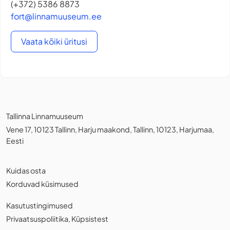
(+372) 5386 8873
fort@linnamuuseum.ee
Vaata kõiki üritusi
Tallinna Linnamuuseum
Vene 17, 10123 Tallinn, Harju maakond, Tallinn, 10123, Harjumaa,
Eesti
Kuidas osta
Korduvad küsimused
Kasutustingimused
Privaatsuspoliitika
,
Küpsistest