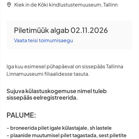
Kiek in de Köki kindlustustemuuseum, Tallinn
Piletimüük algab 02.11.2026
Vaata teisi toimumisaegu
Iga kuu esimesel pühapäeval on sissepääs Tallinna
Linnamuuseumi filiaalidesse tasuta.
Sujuva külastuskogemuse nimel tuleb
sissepääs eelregistreerida.
PALUME:
- broneerida pilet igale külastajale, sh lastele
- plaanide muutumisel pilet tagastada, sest piletite