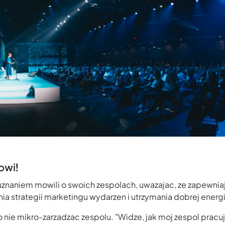
owi!
 z uznaniem mowili o swoich zespolach, uwazajac, ze zapewn
a strategii marketingu wydarzen i utrzymania dobrej energi
lo nie mikro-zarzadzac zespolu. "Widze, jak moj zespol pracu