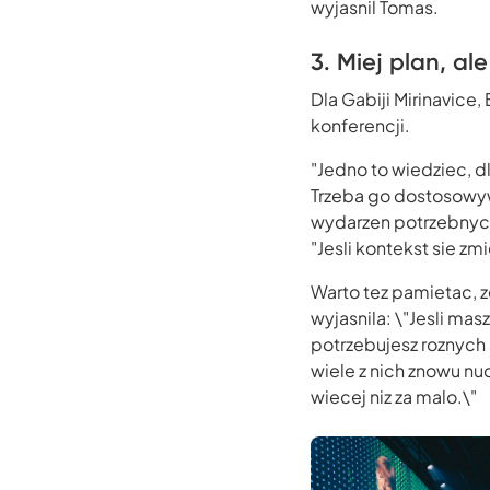
wyjasnil Tomas.
3. Miej plan, a
Dla Gabiji Mirinavic
konferencji.
"Jedno to wiedziec, d
Trzeba go dostosowyw
wydarzen potrzebnych 
"Jesli kontekst sie zmi
Warto tez pamietac, z
wyjasnila: \"Jesli ma
potrzebujesz roznych 
wiele z nich znowu nud
wiecej niz za malo.\"