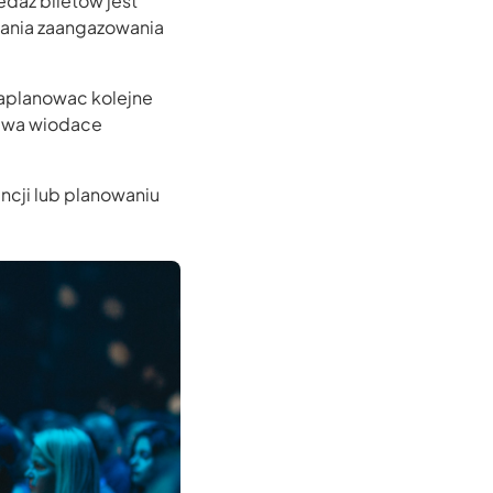
daz biletow jest
mania zaangazowania
zaplanowac kolejne
 dwa wiodace
ncji lub planowaniu