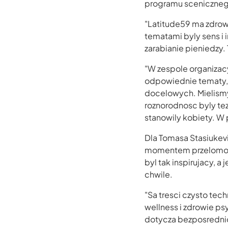
programu sceniczneg
"Latitude59 ma zdrow
tematami byly sens i 
zarabianie pieniedzy. 
"W zespole organizac
odpowiednie tematy, i
docelowych. Mielismy
roznorodnosc byly te
stanowily kobiety. W 
Dla Tomasa Stasiukevi
momentem przelomowy
byl tak inspirujacy, 
chwile.
"Sa tresci czysto tech
wellness i zdrowie ps
dotycza bezposrednio 