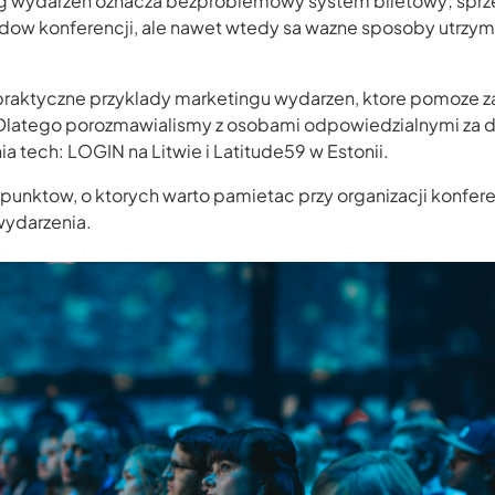
 wydarzen oznacza bezproblemowy system biletowy; sprze
dow konferencji, ale nawet wtedy sa wazne sposoby utrzy
raktyczne przyklady marketingu wydarzen, ktore pomoze 
 Dlatego porozmawialismy z osobami odpowiedzialnymi za
a tech: LOGIN na Litwie i Latitude59 w Estonii.
punktow, o ktorych warto pamietac przy organizacji konfere
wydarzenia.