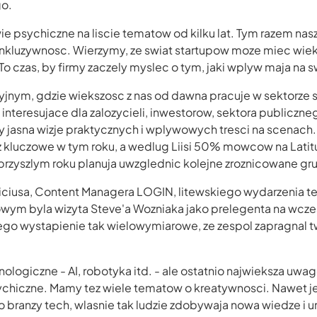
o.
ie psychiczne na liscie tematow od kilku lat. Tym razem na
inkluzywnosc. Wierzymy, ze swiat startupow moze miec wiek
To czas, by firmy zaczely myslec o tym, jaki wplyw maja na s
yjnym, gdzie wiekszosc z nas od dawna pracuje w sektorze s
nteresujace dla zalozycieli, inwestorow, sektora publiczneg
 jasna wizje praktycznych i wplywowych tresci na scenach.
z kluczowe w tym roku, a wedlug Liisi 50% mowcow na Lat
przyszlym roku planuja uwzglednic kolejne zroznicowane gr
ciusa, Content Managera LOGIN, litewskiego wydarzenia tec
m byla wizyta Steve'a Wozniaka jako prelegenta na wczes
a jego wystapienie tak wielowymiarowe, ze zespol zapragna
nologiczne - AI, robotyka itd. - ale ostatnio najwieksza uwa
ychiczne. Mamy tez wiele tematow o kreatywnosci. Nawet je
branzy tech, wlasnie tak ludzie zdobywaja nowa wiedze i u