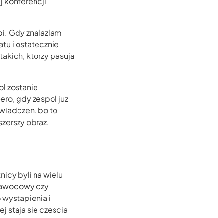
j konferencji
bi. Gdy znalazlam
tu i ostatecznie
akich, ktorzy pasuja
ol zostanie
ero, gdy zespol juz
swiadczen, bo to
zerszy obraz.
nicy byli na wielu
 zawodowy czy
 wystapienia i
j staja sie czescia