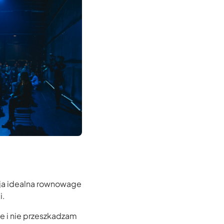
iaja idealna rownowage
i.
je i nie przeszkadzam