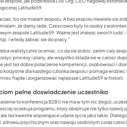
w zespole, jak podkreslila Liisi Org, CEO flagowej estonskie
ogicznej Latitude59.
aczac, bo nie mialam zespolu. A bez zespolu niewiele sie zro
mialam, ze damy rade. Czesciowo byly to osoby z wolontaria
wym zespole Latitude59. Wazne jest znalezc swoich ludzi - t
izji. I wtedy zabrac sie do pracy."
trzeba realistycznie oceniac, co da sie zrobic, zanim caly zesp
orzyc procesy i plany, ale wszystko sklada sie w calosc dopi
ne jest tez dobre polaczenie kompetencji, osobowosci i do
o korzystne dla kazdego czlonka zespolu i pomaga widziec s
ec frajde i zorganizowac najlepsze Latitude59 w historii.
ciom pelne doswiadczenie uczestnika
rzenie to konferencja B2B (i nie ma w tym nic zlego), uczest
sciej oczekuja programu, ktory obejmuje nie tylko rozwoj
le tez kwestie wspierajace udane zycie jako takie. Dlatego
, zdrowiu psychicznym oraz rozwoju osobistym coraz czescie