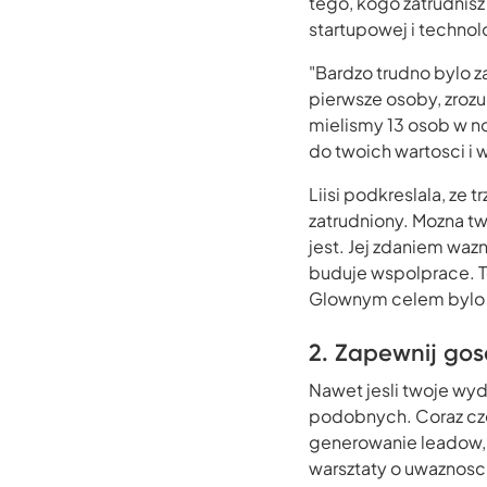
tego, kogo zatrudnisz 
startupowej i technol
"Bardzo trudno bylo z
pierwsze osoby, zrozu
mielismy 13 osob w no
do twoich wartosci i w
Liisi podkreslala, ze 
zatrudniony. Mozna tw
jest. Jej zdaniem waz
buduje wspolprace. T
Glownym celem bylo mi
2. Zapewnij gos
Nawet jesli twoje wyda
podobnych. Coraz cze
generowanie leadow, a
warsztaty o uwaznosci