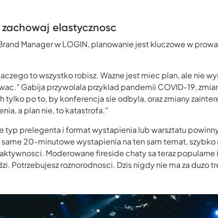
le zachowaj elastycznosc
e, Brand Manager w LOGIN, planowanie jest kluczowe w prow
laczego to wszystko robisz. Wazne jest miec plan, ale nie wy
ac." Gabija przywolala przyklad pandemii COVID-19, zmia
tylko po to, by konferencja sie odbyla, oraz zmiany zaint
enia, a plan nie, to katastrofa."
e typ prelegenta i format wystapienia lub warsztatu powinny
sz same 20-minutowe wystapienia na ten sam temat, szybko 
aktywnosci. Moderowane fireside chaty sa teraz popularne i 
zi. Potrzebujesz roznorodnosci. Dzis nigdy nie ma za duzo tr