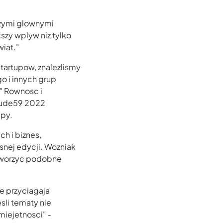
szymi glownymi
szy wplyw niz tylko
wiat."
tartupow, znalezlismy
o i innych grup
" Rownosc i
itude59 2022
upy.
h i biznes,
nej edycji. Wozniak
l tworzyc podobne
ge przyciagaja
sli tematy nie
miejetnosci" -