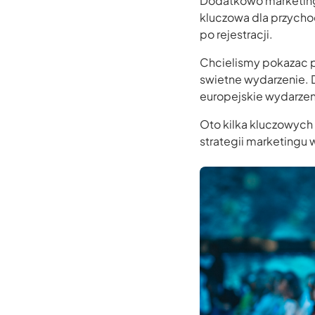
Dodatkowo marketing
kluczowa dla przycho
po rejestracji.
Chcielismy pokazac p
swietne wydarzenie.
europejskie wydarzeni
Oto kilka kluczowych 
strategii marketingu 