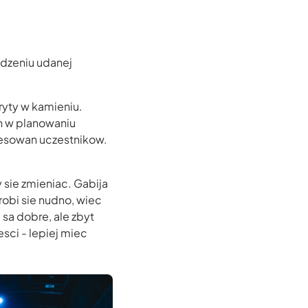
adzeniu udanej
ryty w kamieniu.
n w planowaniu
eresowan uczestnikow.
 sie zmieniac. Gabija
robi sie nudno, wiec
sa dobre, ale zbyt
esci - lepiej miec