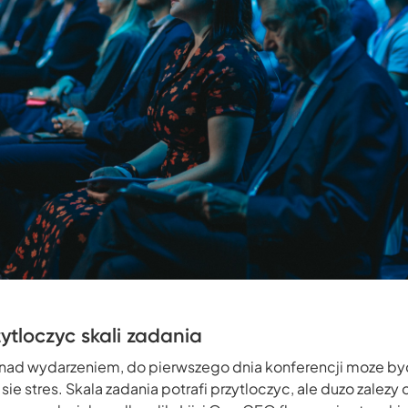
rzytloczyc skali zadania
nad wydarzeniem, do pierwszego dnia konferencji moze byc 
 sie stres. Skala zadania potrafi przytloczyc, ale duzo zalez