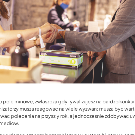
o pole minowe, zwlaszcza gdy rywalizujesz na bardzo konku
anizatorzy musza reagowac na wiele wyzwan: musza byc war
wac polecenia na przyszly rok, a jednoczesnie zdobywac u
 mediow.