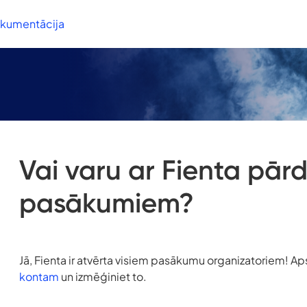
okumentācija
Vai varu ar Fienta pārd
pasākumiem?
Jā, Fienta ir atvērta visiem pasākumu organizatoriem! A
kontam
un izmēģiniet to.