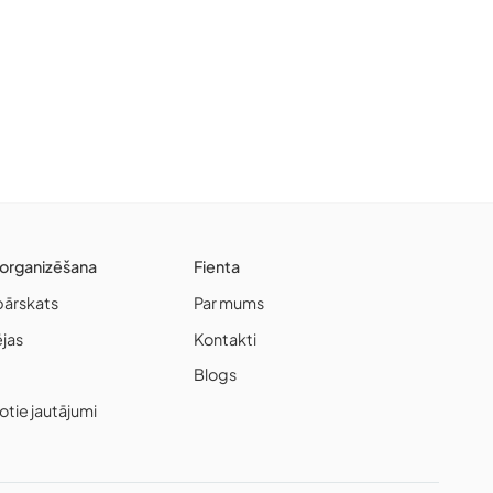
organizēšana
Fienta
pārskats
Par mums
ējas
Kontakti
Blogs
otie jautājumi