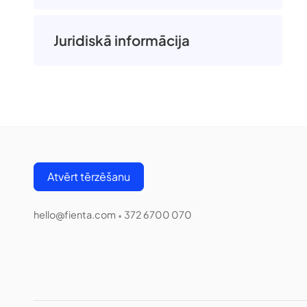
Juridiskā informācija
Atvērt tērzēšanu
hello@fienta.com
372 6700 070
•