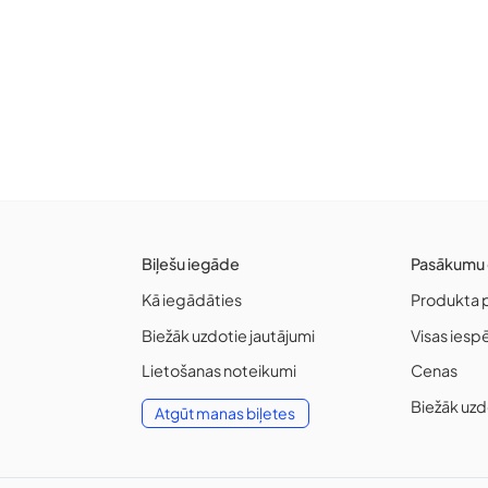
Biļešu iegāde
Pasākumu 
Kā iegādāties
Produkta 
Biežāk uzdotie jautājumi
Visas iesp
Lietošanas noteikumi
Cenas
Biežāk uzd
Atgūt manas biļetes