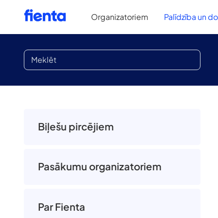
Organizatoriem
Palīdzība un d
Biļešu pircējiem
Pasākumu organizatoriem
Par Fienta