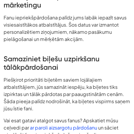
mārketingu
Fanu iepriekšpārdošana palīdz jums labāk iepazīt savus
visiesaistītākos atbalstītājus. Šos datus var izmantot
personalizētiem ziņojumiem, nākamo pasākumu
pielāgošanai un mērķētām akcijām.
Samaziniet biļešu uzpirkšanu
tālākpārdošanai
Piešķirot prioritāti biļetēm saviem lojālajiem
atbalstītājiem, jūs samazināt iespēju, ka biļetes tiks
izpirktas un tālāk pārdotas par paaugstinātām cenām.
Šāda pieeja palīdz nodrošināt, ka biļetes vispirms saņem
jūsu īstie fani.
Vai esat gatavi atalgot savus fanus? Apskatiet mūsu
ceļvedi par
ar paroli aizsargotu pārdošanu
un sāciet