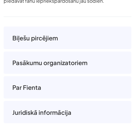
piedāvāt fanu iepriekšpārdošanu jau šodien.
Biļešu pircējiem
Pasākumu organizatoriem
Par Fienta
Juridiskā informācija