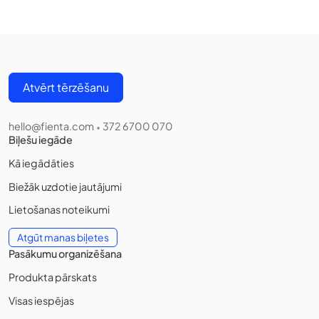
Atvērt tērzēšanu
hello@fienta.com
372 6700 070
•
Biļešu iegāde
Kā iegādāties
Biežāk uzdotie jautājumi
Lietošanas noteikumi
Atgūt manas biļetes
Pasākumu organizēšana
Produkta pārskats
Visas iespējas