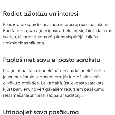
Radiet ažiotāžu un interesi
Fanu iepriekšpārdošana rada interesi ap jūsu pasākumu.
Kad fani zina, ka saņem īpašu attieksmi, viņi bieži dalās ar
šo ziņu, tā radot gaidas vēl pirms vispārējās biļešu
tirdzniecības sākuma.
Paplašiniet savu e-pasta sarakstu
Paziņojot par fanu iepriekšpārdošanu kā priekšrocību
jaunumu vēstules abonentiem, jūs iedrošināt vairāk
cilvēku pieteikties. Laika gaitā jūsu e-pasta saraksts
kļūst par vienu no vērtīgākajiem resursiem pasākumu
reklamēšanai un tiešai saziņai ar auditoriju.
Uzlabojiet sava pasākuma