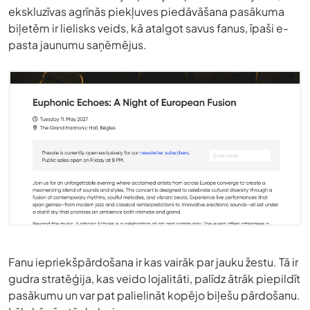
ekskluzīvas agrīnās piekļuves piedāvāšana pasākuma
biļetēm ir lielisks veids, kā atalgot savus fanus, īpaši e-
pasta jaunumu saņēmējus.
Fanu iepriekšpārdošana ir kas vairāk par jauku žestu. Tā ir
gudra stratēģija, kas veido lojalitāti, palīdz ātrāk piepildīt
pasākumu un var pat palielināt kopējo biļešu pārdošanu.