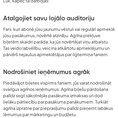
Lūk, kāpēc tā darbojas:
Atalgojiet savu lojālo auditoriju
Fani, kuri abonē jūsu jaunumu vēstuli vai regulāri apmeklē
jūsu pasākumus, novērtē atzinību. Agrīna piekļuve
biļetēm skaidri parāda, ka jūs novērtējat viņu atbalstu.
Tas veido labvēlību, veicina atkārtotu apmeklējumu un
pārvērš nejaušus apmeklētājus par ilgtermiņa faniem.
Nodrošiniet ieņēmumus agrāk
Piedāvājot biļetes vispirms faniem, jūs varat nodrošināt
svarīgus agrīnos ieņēmumus. Agrīna biļešu pārdošana
palīdz segt sākotnējās pasākuma izmaksas un dod
lielāku pārliecību par pasākuma panākumiem. Turklāt
agrīna izpratne par pieprasījumu palīdz pieņemt labākus
lēmumus par mārketingu un budžetu.