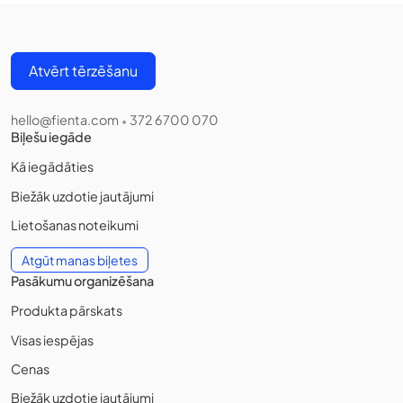
Atvērt tērzēšanu
hello@fienta.com
372 6700 070
•
Biļešu iegāde
Kā iegādāties
Biežāk uzdotie jautājumi
Lietošanas noteikumi
Atgūt manas biļetes
Pasākumu organizēšana
Produkta pārskats
Visas iespējas
Cenas
Biežāk uzdotie jautājumi