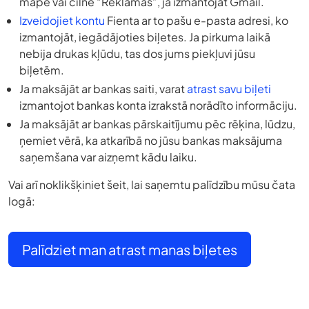
mapē vai cilnē “Reklāmas”, ja izmantojat Gmail.
Izveidojiet kontu
Fienta ar to pašu e-pasta adresi, ko
izmantojāt, iegādājoties biļetes. Ja pirkuma laikā
nebija drukas kļūdu, tas dos jums piekļuvi jūsu
biļetēm.
Ja maksājāt ar bankas saiti, varat
atrast savu biļeti
izmantojot bankas konta izrakstā norādīto informāciju.
Ja maksājāt ar bankas pārskaitījumu pēc rēķina, lūdzu,
ņemiet vērā, ka atkarībā no jūsu bankas maksājuma
saņemšana var aizņemt kādu laiku.
Vai arī noklikšķiniet šeit, lai saņemtu palīdzību mūsu čata
logā:
Palīdziet man atrast manas biļetes