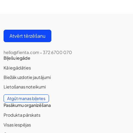
Atvērt tērzēšanu
hello@fienta.com
372 6700 070
•
Biļešu iegāde
Kā iegādāties
Biežāk uzdotie jautājumi
Lietošanas noteikumi
Atgūt manas biļetes
Pasākumu organizēšana
Produkta pārskats
Visas iespējas