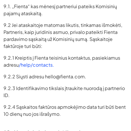
9.1. „Fienta“ kas mėnesį partneriui pateiks Komisinių
pajamų ataskaitą.
9.2 Jei ataskaitoje matomas likutis, tinkamas išmokėti,
Partneris, kaip juridinis asmuo, privalo pateikti Fienta
pardavimo sąskaitą už Komisinių sumą. Sąskaitoje
faktūroje turi būti:
9.2.1 Kreiptis į Fienta teisinius kontaktus, pasiekiamus
adresu
/help/contacts.
9.2.2 Siųsti adresu
hello@fienta.com
.
9.2.3 Identifikavimo tikslais įtraukite nuorodą į partnerio
ID.
9.2.4 Sąskaitos faktūros apmokėjimo data turi būti bent
10 dienų nuo jos išrašymo.