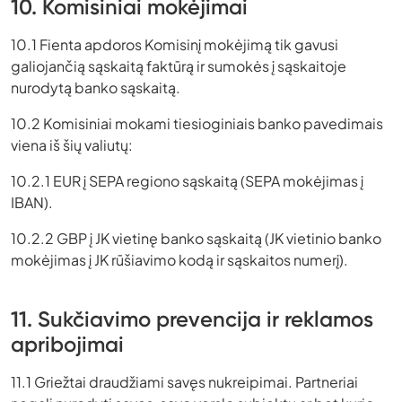
10. Komisiniai mokėjimai
10.1 Fienta apdoros Komisinį mokėjimą tik gavusi
galiojančią sąskaitą faktūrą ir sumokės į sąskaitoje
nurodytą banko sąskaitą.
10.2 Komisiniai mokami tiesioginiais banko pavedimais
viena iš šių valiutų:
10.2.1 EUR į SEPA regiono sąskaitą (SEPA mokėjimas į
IBAN).
10.2.2 GBP į JK vietinę banko sąskaitą (JK vietinio banko
mokėjimas į JK rūšiavimo kodą ir sąskaitos numerį).
11. Sukčiavimo prevencija ir reklamos
apribojimai
11.1 Griežtai draudžiami savęs nukreipimai. Partneriai