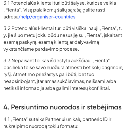
3.1 Potencialūs klientai turi būti šalyse, kuriose veikia
„Fienta“. Visą palaikomų šalių sąrašą galite rasti
adresu
/help/organiser-countries.
3.2 Potencialūs klientai turi būti visiškai nauji „Fienta“, t.
y. jie šiuo metu jokiu būdu nesusiję su „Fienta“, įskaitant
esamą paskyrą, esamą klientą ar dalyvavimą
vykstančiame pardavimo procese.
3.3 Nepaisant to, kas išdėstyta aukščiau, „Fienta“
pasilieka teisę savo nuožiūra atmesti bet kokį pagrindinį
ryšį. Atmetimo priežastys gali būti, bet tuo
neapsiribojant, įtariamas sukčiavimas, neišsami arba
netiksli informacija arba galimi interesų konfliktai.
4. Persiuntimo nuorodos ir stebėjimas
4.1 „Fienta“ suteiks Partneriui unikalų partnerio ID ir
nukreipimo nuorodą tokiu formatu: