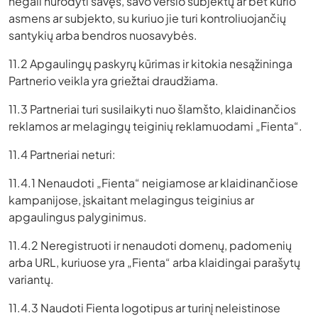
negali nurodyti savęs, savo verslo subjektų ar bet kurio
asmens ar subjekto, su kuriuo jie turi kontroliuojančių
santykių arba bendros nuosavybės.
11.2 Apgaulingų paskyrų kūrimas ir kitokia nesąžininga
Partnerio veikla yra griežtai draudžiama.
11.3 Partneriai turi susilaikyti nuo šlamšto, klaidinančios
reklamos ar melagingų teiginių reklamuodami „Fienta“.
11.4 Partneriai neturi:
11.4.1 Nenaudoti „Fienta“ neigiamose ar klaidinančiose
kampanijose, įskaitant melagingus teiginius ar
apgaulingus palyginimus.
11.4.2 Neregistruoti ir nenaudoti domenų, padomenių
arba URL, kuriuose yra „Fienta“ arba klaidingai parašytų
variantų.
11.4.3 Naudoti Fienta logotipus ar turinį neleistinose