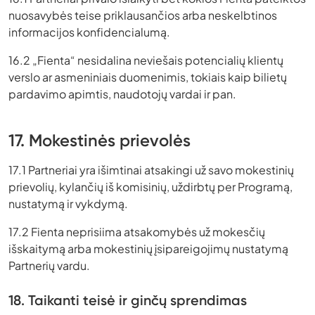
nuosavybės teise priklausančios arba neskelbtinos
informacijos konfidencialumą.
16.2 „Fienta“ nesidalina neviešais potencialių klientų
verslo ar asmeniniais duomenimis, tokiais kaip bilietų
pardavimo apimtis, naudotojų vardai ir pan.
17. Mokestinės prievolės
17.1 Partneriai yra išimtinai atsakingi už savo mokestinių
prievolių, kylančių iš komisinių, uždirbtų per Programą,
nustatymą ir vykdymą.
17.2 Fienta neprisiima atsakomybės už mokesčių
išskaitymą arba mokestinių įsipareigojimų nustatymą
Partnerių vardu.
18. Taikanti teisė ir ginčų sprendimas