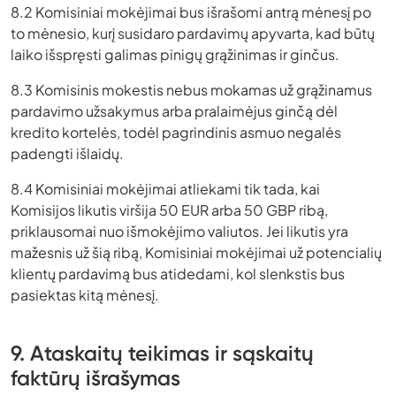
8.2 Komisiniai mokėjimai bus išrašomi antrą mėnesį po
to mėnesio, kurį susidaro pardavimų apyvarta, kad būtų
laiko išspręsti galimas pinigų grąžinimas ir ginčus.
8.3 Komisinis mokestis nebus mokamas už grąžinamus
pardavimo užsakymus arba pralaimėjus ginčą dėl
kredito kortelės, todėl pagrindinis asmuo negalės
padengti išlaidų.
8.4 Komisiniai mokėjimai atliekami tik tada, kai
Komisijos likutis viršija 50 EUR arba 50 GBP ribą,
priklausomai nuo išmokėjimo valiutos. Jei likutis yra
mažesnis už šią ribą, Komisiniai mokėjimai už potencialių
klientų pardavimą bus atidedami, kol slenkstis bus
pasiektas kitą mėnesį.
9. Ataskaitų teikimas ir sąskaitų
faktūrų išrašymas