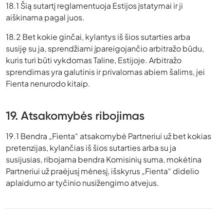
18.1 Šią sutartį reglamentuoja Estijos įstatymai ir ji
aiškinama pagal juos.
18.2 Bet kokie ginčai, kylantys iš šios sutarties arba
susiję su ja, sprendžiami įpareigojančio arbitražo būdu,
kuris turi būti vykdomas Taline, Estijoje. Arbitražo
sprendimas yra galutinis ir privalomas abiem šalims, jei
Fienta nenurodo kitaip.
19. Atsakomybės ribojimas
19.1 Bendra „Fienta“ atsakomybė Partneriui už bet kokias
pretenzijas, kylančias iš šios sutarties arba su ja
susijusias, ribojama bendra Komisinių suma, mokėtina
Partneriui už praėjusį mėnesį, išskyrus „Fienta“ didelio
aplaidumo ar tyčinio nusižengimo atvejus.