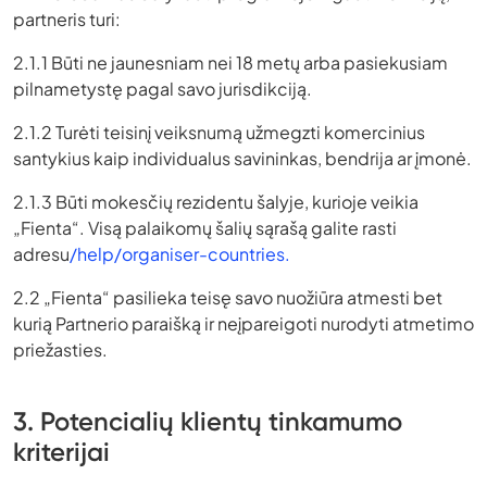
partneris turi:
2.1.1 Būti ne jaunesniam nei 18 metų arba pasiekusiam
pilnametystę pagal savo jurisdikciją.
2.1.2 Turėti teisinį veiksnumą užmegzti komercinius
santykius kaip individualus savininkas, bendrija ar įmonė.
2.1.3 Būti mokesčių rezidentu šalyje, kurioje veikia
„Fienta“. Visą palaikomų šalių sąrašą galite rasti
adresu
/help/organiser-countries.
2.2 „Fienta“ pasilieka teisę savo nuožiūra atmesti bet
kurią Partnerio paraišką ir neįpareigoti nurodyti atmetimo
priežasties.
3. Potencialių klientų tinkamumo
kriterijai