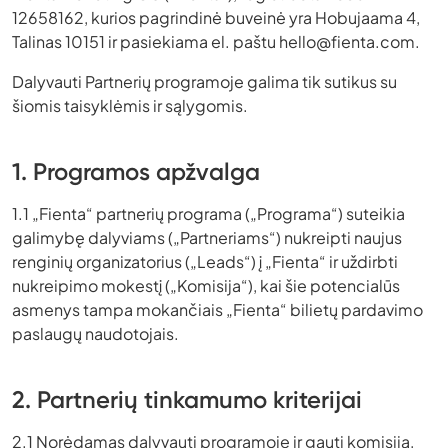
12658162, kurios pagrindinė buveinė yra Hobujaama 4,
Talinas 10151 ir pasiekiama el. paštu
hello@fienta.com
.
Dalyvauti Partnerių programoje galima tik sutikus su
šiomis taisyklėmis ir sąlygomis.
1. Programos apžvalga
1.1 „Fienta“ partnerių programa („Programa“) suteikia
galimybę dalyviams („Partneriams“) nukreipti naujus
renginių organizatorius („Leads“) į „Fienta“ ir uždirbti
nukreipimo mokestį („Komisija“), kai šie potencialūs
asmenys tampa mokančiais „Fienta“ bilietų pardavimo
paslaugų naudotojais.
2. Partnerių tinkamumo kriterijai
2.1 Norėdamas dalyvauti programoje ir gauti komisiją,