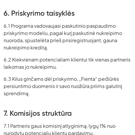
6. Priskyrimo taisyklės
6.1 Programa vadovaujasi paskutinio paspaudimo
priskyrimo modeliu, pagal kurį paskutinė nukreipimo
nuoroda, spustelėta prieš prisiregistruojant, gauna
nukreipimo kreditą.
6.2 Kiekvienam potencialiam klientui tik vienas partneris
laikomas jo nukreipimu.
6.3 Kilus ginčams dėl priskyrimo, „Fienta“ peržiūrės
persiuntimo duomenis ir savo nuožiūra priims galutinį
sprendimą.
7. Komisijos struktūra
7.1 Partneris gaus komisinį atlyginimą, lygų 1% nuo
nurodytų potencialių klientų pardavimų.