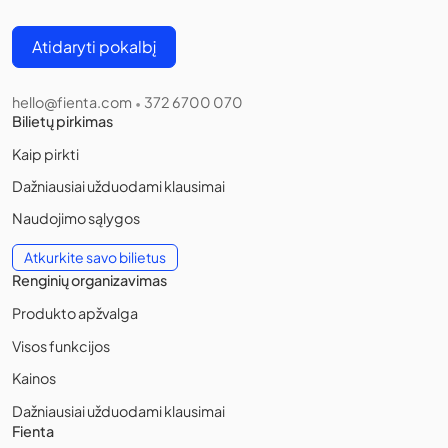
Atidaryti pokalbį
hello@fienta.com
372 6700 070
•
Bilietų pirkimas
Kaip pirkti
Dažniausiai užduodami klausimai
Naudojimo sąlygos
Atkurkite savo bilietus
Renginių organizavimas
Produkto apžvalga
Visos funkcijos
Kainos
Dažniausiai užduodami klausimai
Fienta