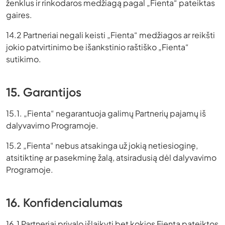
ženklus ir rinkodaros medžiagą pagal „Fienta“ pateiktas
gaires.
14.2 Partneriai negali keisti „Fienta“ medžiagos ar reikšti
jokio patvirtinimo be išankstinio raštiško „Fienta“
sutikimo.
15. Garantijos
15.1. „Fienta“ negarantuoja galimų Partnerių pajamų iš
dalyvavimo Programoje.
15.2 „Fienta“ nebus atsakinga už jokią netiesioginę,
atsitiktinę ar pasekminę žalą, atsiradusią dėl dalyvavimo
Programoje.
16. Konfidencialumas
16.1 Partneriai privalo išlaikyti bet kokios Fienta pateiktos