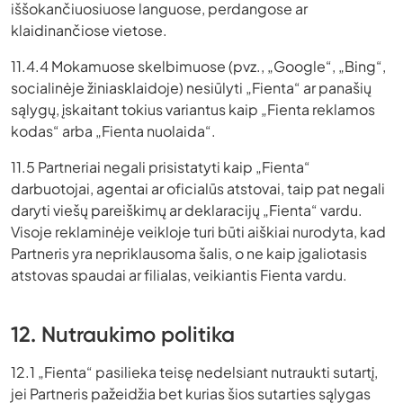
iššokančiuosiuose languose, perdangose ​​ar
klaidinančiose vietose.
11.4.4 Mokamuose skelbimuose (pvz., „Google“, „Bing“,
socialinėje žiniasklaidoje) nesiūlyti „Fienta“ ar panašių
sąlygų, įskaitant tokius variantus kaip „Fienta reklamos
kodas“ arba „Fienta nuolaida“.
11.5 Partneriai negali prisistatyti kaip „Fienta“
darbuotojai, agentai ar oficialūs atstovai, taip pat negali
daryti viešų pareiškimų ar deklaracijų „Fienta“ vardu.
Visoje reklaminėje veikloje turi būti aiškiai nurodyta, kad
Partneris yra nepriklausoma šalis, o ne kaip įgaliotasis
atstovas spaudai ar filialas, veikiantis Fienta vardu.
12. Nutraukimo politika
12.1 „Fienta“ pasilieka teisę nedelsiant nutraukti sutartį,
jei Partneris pažeidžia bet kurias šios sutarties sąlygas