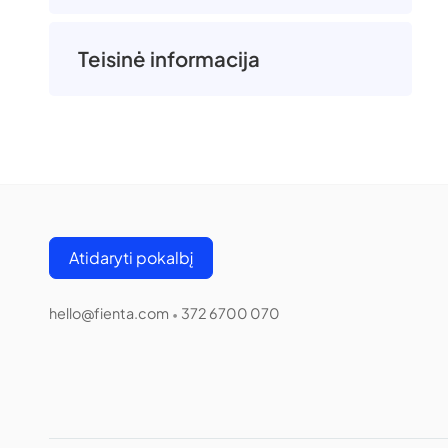
Teisinė informacija
Atidaryti pokalbį
hello@fienta.com
372 6700 070
•