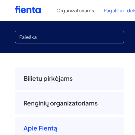
Organizatoriams
Pagalba ir do
Bilietų pirkėjams
Renginių organizatoriams
Apie Fientą