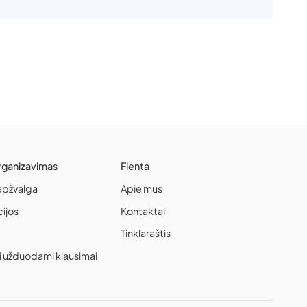
rganizavimas
Fienta
apžvalga
Apie mus
cijos
Kontaktai
Tinklaraštis
i užduodami klausimai