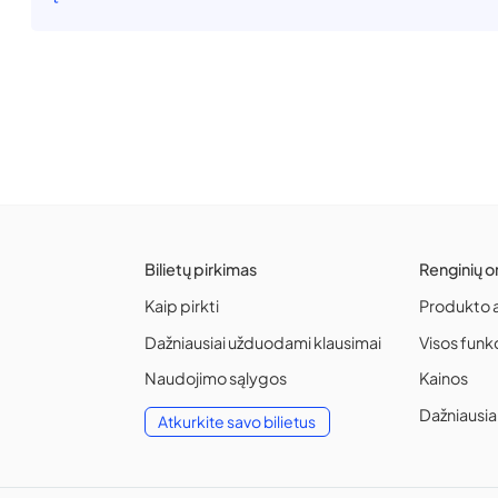
Bilietų pirkimas
Renginių o
Kaip pirkti
Produkto 
Dažniausiai užduodami klausimai
Visos funk
Naudojimo sąlygos
Kainos
Dažniausia
Atkurkite savo bilietus