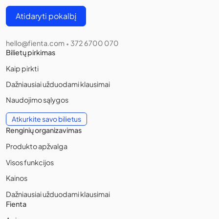
Atidaryti pokalbį
hello@fienta.com
372 6700 070
•
Bilietų pirkimas
Kaip pirkti
Dažniausiai užduodami klausimai
Naudojimo sąlygos
Atkurkite savo bilietus
Renginių organizavimas
Produkto apžvalga
Visos funkcijos
Kainos
Dažniausiai užduodami klausimai
Fienta