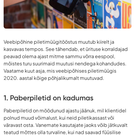
Veebipõhine piletimüügitööstus muutub kiirelt ja
kasvavas tempos. See tähendab, et ürituse korraldajad
peavad olema ajast mitme sammu võrra eespool,
mõistes turu suurimaid muutusi nendega kohandudes.
Vaatame kuut asja, mis veebipõhises piletimüügis
2020. aastal kõige põhjalikumalt muutuvad.
1. Paberpiletid on kadumas
Paberpiletid on möödunud ajastu jäänuk, mil klientidel
polnud muud võimalust, kui neid piletikassast või
väravast osta. Vanemate kasutajate jaoks võib jätkuvalt
teatud mõttes olla turvaline, kui nad saavad füüsilise