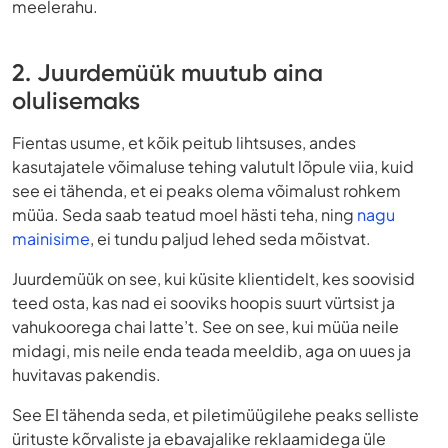
meelerahu.
2. Juurdemüük muutub aina
olulisemaks
Fientas usume, et kõik peitub lihtsuses, andes
kasutajatele võimaluse tehing valutult lõpule viia, kuid
see ei tähenda, et ei peaks olema võimalust rohkem
müüa. Seda saab teatud moel hästi teha, ning
nagu
mainisime
, ei tundu paljud lehed seda mõistvat.
Juurdemüük on see, kui küsite klientidelt, kes soovisid
teed osta, kas nad ei sooviks hoopis suurt vürtsist ja
vahukoorega
chai latte
’t. See on see, kui müüa neile
midagi, mis neile enda teada meeldib, aga on uues ja
huvitavas pakendis.
See EI tähenda seda, et piletimüügilehe peaks selliste
ürituste kõrvaliste ja ebavajalike reklaamidega üle