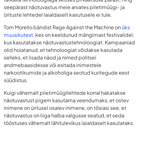
seepärast näotuvastus meie arvates piletimüügi- ja
ürituste lehtedel laialdaselt kasutusele ei tule.
Tom Morello bändist Rage Against the Machine on
üks
muusikutest
, kes on keeldunud mängimast festivalidel,
kus kasutatakse näotuvastustehnoloogiat. Kampaaniad
olid hoiatanud, et tehnoloogiat võidakse kasutada
selleks, et lisada näod ja nimed politsei
andmebaasidesse või esitada inimestele
narkootikumide ja alkoholiga seotud kuritegude eest
süüdistus.
Kuigi vähemalt piletimüügilehtede korral hakatakse
näotuvastust pigem kasutama veendumaks, et ostev
inimene on üritusel osalev inimene, on tõsiasi see, et
näotuvastus on liiga halba valgusse seatud, et seda
tööstuses vähemalt lähitulevikus laialdaselt kasutataks.