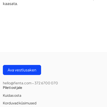
kaasata.
Ava vestlusaken
hello@fienta.com
372 6700 070
•
Pileti ostjale
Kuidas osta
Korduvad küsimused