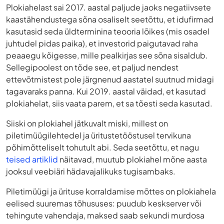
Plokiahelast sai 2017. aastal paljude jaoks negatiivsete
kaastähendustega sõna osaliselt seetõttu, et idufirmad
kasutasid seda üldterminina teooria lõikes (mis osadel
juhtudel pidas paika), et investorid paigutavad raha
peaaegu kõigesse, mille pealkirjas see sõna sisaldub.
Sellegipoolest on tõde see, et paljud nendest
ettevõtmistest pole järgnenud aastatel suutnud midagi
tagavaraks panna. Kui 2019. aastal väidad, et kasutad
plokiahelat, siis vaata parem, et sa tõesti seda kasutad.
Siiski on plokiahel jätkuvalt miski, millest on
piletimüügilehtedel ja üritustetööstusel tervikuna
põhimõtteliselt tohutult abi. Seda seetõttu, et nagu
teised artiklid
näitavad, muutub plokiahel mõne aasta
jooksul veebiäri hädavajalikuks tugisambaks.
Piletimüügi ja ürituse korraldamise mõttes on plokiahela
eelised suuremas tõhususes: puudub keskserver või
tehingute vahendaja, maksed saab sekundi murdosa