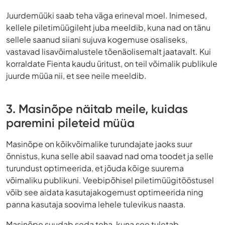
Juurdemüüki saab teha väga erineval moel. Inimesed,
kellele piletimüügileht juba meeldib, kuna nad on tänu
sellele saanud siiani sujuva kogemuse osaliseks,
vastavad lisavõimalustele tõenäolisemalt jaatavalt. Kui
korraldate Fienta kaudu üritust, on teil võimalik publikule
juurde müüa nii, et see neile meeldib.
3. Masinõpe näitab meile, kuidas
paremini pileteid müüa
Masinõpe on kõikvõimalike turundajate jaoks suur
õnnistus, kuna selle abil saavad nad oma toodet ja selle
turundust optimeerida, et jõuda kõige suurema
võimaliku publikuni. Veebipõhisel piletimüügitööstusel
võib see aidata kasutajakogemust optimeerida ning
panna kasutaja soovima lehele tulevikus naasta.
Masinõpe suudab seda teha, kuna see tuletab,