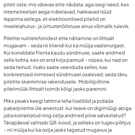
pileti osta, mis väravas ette näidata, aga isegi need, kes
internetieelset aega mäletavad, hakkavad nüüd
leppima sellega, et elektroonilised piletid on
meelelahutus- ja üritustetööstuse ainus võimalik tulevik.
Piletite nutitelefonidest ette näitamine on lihtsalt
mugavam - seda nii kliendi kui ka müüja vaatenurgast.
Kui korraldate Fienta kaudu sündmuse, saate andmed
selle kohta, kes on end kirja pannud – niipea, kui nad on
seda teinud, lisaks saate veenduda selles, kas
konkreetsed inimesed sündmusel osalevad, seda tänu
piletite skannimise rakendusele. Mobiilipõhine
piletimüük lihtsalt toimib kõigi jaoks paremini.
Miks peaks keegi tahtma teha lisatööd ja pidada
paberpiletite üle arvestust, kui teave on digimüügi abiga
juba korrastatud ning ostja andmed pilve salvestatud?
Tänapäeval valitseb QR-kood, ja selleks on tugev põhjus
– nii müüja kui ka ostja jaoks tagatud mugavus ja