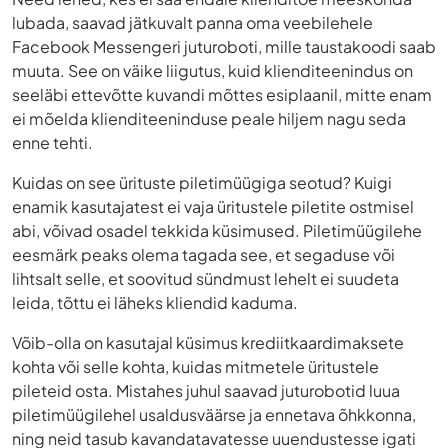
lubada, saavad jätkuvalt panna oma veebilehele
Facebook Messengeri juturoboti, mille taustakoodi saab
muuta. See on väike liigutus, kuid klienditeenindus on
seeläbi ettevõtte kuvandi mõttes esiplaanil, mitte enam
ei mõelda klienditeeninduse peale hiljem nagu seda
enne tehti.
Kuidas on see ürituste piletimüügiga seotud? Kuigi
enamik kasutajatest ei vaja üritustele piletite ostmisel
abi, võivad osadel tekkida küsimused. Piletimüügilehe
eesmärk peaks olema tagada see, et segaduse või
lihtsalt selle, et soovitud sündmust lehelt ei suudeta
leida, tõttu ei läheks kliendid kaduma.
Võib-olla on kasutajal küsimus krediitkaardimaksete
kohta või selle kohta, kuidas mitmetele üritustele
pileteid osta. Mistahes juhul saavad juturobotid luua
piletimüügilehel usaldusväärse ja ennetava õhkkonna,
ning neid tasub kavandatavatesse uuendustesse igati