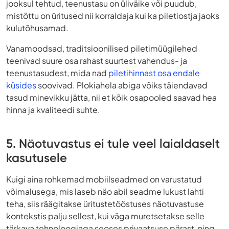
jooksul tehtud, teenustasu on üliväike või puudub,
mistõttu on üritused nii korraldaja kui ka piletiostja jaoks
kulutõhusamad.
Vanamoodsad, traditsioonilised piletimüügilehed
teenivad suure osa rahast suurtest vahendus- ja
teenustasudest, mida nad
piletihinnast osa endale
küsides
soovivad. Plokiahela abiga võiks täiendavad
tasud minevikku jätta, nii et kõik osapooled saavad hea
hinna ja kvaliteedi suhte.
5. Näotuvastus ei tule veel laialdaselt
kasutusele
Kuigi aina rohkemad mobiilseadmed on varustatud
võimalusega, mis laseb näo abil seadme lukust lahti
teha, siis räägitakse üritustetööstuses näotuvastuse
kontekstis palju sellest, kui väga muretsetakse selle
tärkava tehnoloogiaga seoses privaatsuse pärast, ning