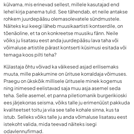
külvama, mis erinevad sellest, millele kasutajad end
lehel kirja panema tulid. See tähendab, et neile antakse
rohkem juurdepääsu olemasolevatele sündmustele.
Näiteks kui keegi läheb muusikaartisti kontserdile, on
tõenäoline, et ta on konkreetse muusiku fänn. Neile
võiks ju lisatasu eest anda juurdepääsu lava taha või
võimaluse artistile pärast kontserti küsimusi esitada või
temaga koos pilti teha?
Külastaja õhtu võivad ka väikesed asjad erilisemaks
muuta, mille pakkumine on ürituse korraldaja võimuses.
Praegu on ükskõik millisele üritusele minek kogemus
ning inimesed eelistavad saja muu asja asemel seda
teha. Selle asemel, et panna piletiomanik burgerikioski
ees järjekorras seisma, võiks talle ju erimenüüst pakkuda
kvaliteetset toitu ja viia see talle kohale sinna, kus ta
istub. Selleks võiks talle ju anda võimaluse lisatasu eest
istekoht valida, mida teevad näiteks isegi
odavlennufirmad.