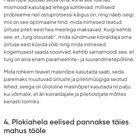
mismoodi kasutajad lehega suhtlevad, milliseid
probleeme neil ostuprotsessi käigus on, ning näeb isegi,
mis on see optimaalne hind, mida inimesed teatud
ürituse pileti eest hea meelega maksavad. Kuigi kehtib
see, et „turg otsustab“, mida sündmuse korraldaja oma
ürituse eest küsida võib ning mida inimesed
kogemusest saada soovivad, kehtib samamoodi see, et
turg on aina enam parameetrite- ja suurandmetepõhine.
Mida rohkem teavet masinõpe kasutada saab, seda
paremaks muutuvad ürituste ja piletimüügiga seotud
lehed, seega on ülioluline masinõpet kasutada nii palju
kui võimalik, et äri korraldajate ja piletiostjate mõttes
kenasti toimiks.
4. Plokiahela eelised pannakse täies
mahus tööle