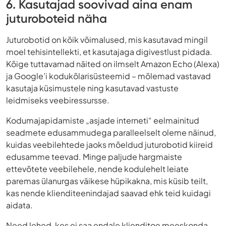
6. Kasutajad soovivad aina enam
juturoboteid näha
Juturobotid on kõik võimalused, mis kasutavad mingil
moel tehisintellekti, et kasutajaga digivestlust pidada.
Kõige tuttavamad näited on ilmselt Amazon Echo (Alexa)
ja Google’i kodukõlarisüsteemid – mõlemad vastavad
kasutaja küsimustele ning kasutavad vastuste
leidmiseks veebiressursse.
Kodumajapidamiste „asjade interneti“ eelmainitud
seadmete edusammudega paralleelselt oleme näinud,
kuidas veebilehtede jaoks mõeldud juturobotid kiireid
edusamme teevad. Minge paljude hargmaiste
ettevõtete veebilehele, nende kodulehelt leiate
paremas ülanurgas väikese hüpikakna, mis küsib teilt,
kas nende klienditeenindajad saavad ehk teid kuidagi
aidata.
Need lehed, kes ei saa endale klienditoe meeskonda