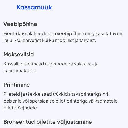
Kassamüük
Veebipõhine
Fienta kassalahendus on veebipõhine ning kasutatav nii
laua-/sülearvutist kui ka mobiilist ja tahvlist.
Makseviisid
Kassaliideses saad registreerida sularaha- ja
kaardimakseid.
Printimine
Pileteid ja tšekke saad trükkida tavaprinteriga A4
paberile või spetsiaalse piletiprinteriga väiksematele
piletipõhjadele.
Broneeritud piletite väljastamine