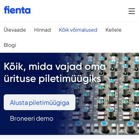
Ülevaade
Hinnad
Kõik võimalused
Kellele
Blogi
Kõik, mida vajad oma
ürituse piletimüügiks
Alusta piletimüügiga
Broneeri demo