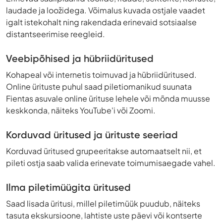
laudade ja loožidega. Võimalus kuvada ostjale vaadet
igalt istekohalt ning rakendada erinevaid sotsiaalse
distantseerimise reegleid.
Veebipõhised ja hübriidüritused
Kohapeal või internetis toimuvad ja hübriidüritused.
Online ürituste puhul saad piletiomanikud suunata
Fientas asuvale online ürituse lehele või mõnda muusse
keskkonda, näiteks YouTube'i või Zoomi.
Korduvad üritused ja ürituste seeriad
Korduvad üritused grupeeritakse automaatselt nii, et
pileti ostja saab valida erinevate toimumisaegade vahel.
Ilma piletimüügita üritused
Saad lisada üritusi, millel piletimüük puudub, näiteks
tasuta ekskursioone, lahtiste uste päevi või kontserte