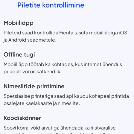
Piletite kontrollimine
Mobiiliäpp
Pileteid saad kontrollida Fienta tasuta mobiiliäpiga iOS
ja Android seadmetele.
Offline tugi
Mobiiliäpp töötab ka kohtades, kus internetiühendus
puudub või on katkendlik.
Nimesiltide printimine
Spetsiaalse printeriga saad äpi kaudu kohapeal printida
osalejate kaelakaarte ja nimesilte.
Koodiskänner
Soovi korral võid arvutiga ühendada ka riistvaralise