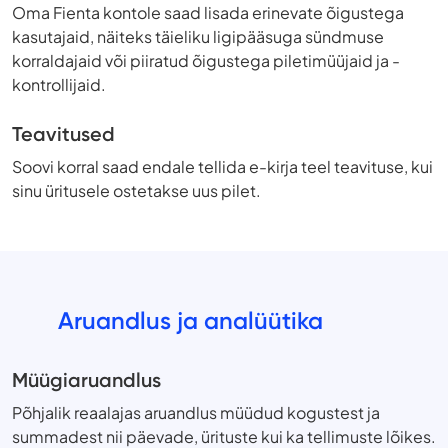
Oma Fienta kontole saad lisada erinevate õigustega
kasutajaid, näiteks täieliku ligipääsuga sündmuse
korraldajaid või piiratud õigustega piletimüüjaid ja -
kontrollijaid.
Teavitused
Soovi korral saad endale tellida e-kirja teel teavituse, kui
sinu üritusele ostetakse uus pilet.
Aruandlus ja analüütika
Müügiaruandlus
Põhjalik reaalajas aruandlus müüdud kogustest ja
summadest nii päevade, ürituste kui ka tellimuste lõikes.