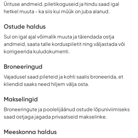
Ürituse andmeid, piletikoguseid ja hindu saad igal
hetkel muuta - ka siis kui müük on juba alanud.
Ostude haldus
Sul on igal ajal võimalik muuta ja täiendada ostja
andmeid, saata talle korduspiletit ning väljastada või
korrigeerida kuludokumenti.
Broneeringud
Vajadusel saad pileteid ja kohti saalis broneerida, et
kliendid saaks need hiljem välja osta.
Makselingid
Broneeringute ja poolelijäänud ostude lõpuniviimiseks
saad ostjaga jagada privaatseid makselinke.
Meeskonna haldus