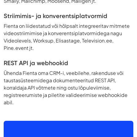
Smaily, Mailchimp, Moosend, Mailigen jt.
Striimimis- ja konverentsiplatvormid
Fienta on liidestatud või hõlpsalt integreeritav mitmete
videostriimimise ja konverentsiplatvormidega nagu
Videolevels, Worksup, Elisastage, Television.ee,
Pine.event jt.
REST API ja webhookid
Ühenda Fienta oma CRM-i, veebilehe, rakenduse või
taustasüsteemidega dokumenteeritud REST API,
korraldaja API võtmete ning ostu lõpuleviimise,
registreerumiste ja piletite valideerimise webhookide
abil.