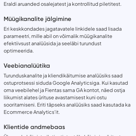
Eraldi aruanded osalejatest ja kontrollitud piletitest.
Müügikanalite jälgimine
Eri keskkondades jagatavatele linkidele saad lisada
parameetri, mille abil on võimalik müügikanalite
efektiivsust analüüsida ja seeläbi turundust
optimeerida.
Veebianalüütika
Turunduskanalite ja kliendikäitumise analüüsiks saad
ostuprotsessi siduda Google Analyticsiga. Kui kasutad
oma veebilehel ja Fientas sama GA kontot, näed ostja
liikumist alates ürituse avastamisest kuni ostu
sooritamiseni. Eriti täpseks analüüsiks saad kasutada ka
Ecommerce Analytics'it.
Klientide andmebaas