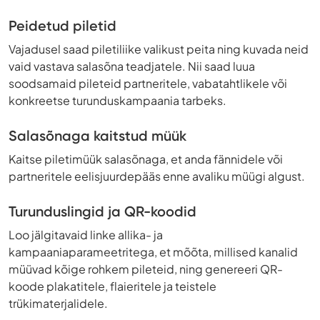
Peidetud piletid
Vajadusel saad piletiliike valikust peita ning kuvada neid
vaid vastava salasõna teadjatele. Nii saad luua
soodsamaid pileteid partneritele, vabatahtlikele või
konkreetse turunduskampaania tarbeks.
Salasõnaga kaitstud müük
Kaitse piletimüük salasõnaga, et anda fännidele või
partneritele eelisjuurdepääs enne avaliku müügi algust.
Turunduslingid ja QR-koodid
Loo jälgitavaid linke allika- ja
kampaaniaparameetritega, et mõõta, millised kanalid
müüvad kõige rohkem pileteid, ning genereeri QR-
koode plakatitele, flaieritele ja teistele
trükimaterjalidele.