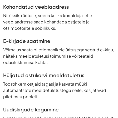
Kohandatud veebiaadress
Nii üksiku ürituse, seeria kui ka korraldaja lehe
veebiaadresse saad kohandada ostjatele ja
otsimootoritele sobilikuks.
E-kirjade saatmine
Võimalus saata piletiomanikele üritusega seotud e-kirju,
näiteks meeldetuletusi toimumise või teateid
edasilükkamise kohta.
Hüljatud ostukorvi meeldetuletus
Too rohkem ostjaid tagasi ja kasvata müüki
automaatsete meeldetuletustega neile, kes jätavad
piletiostu pooleli.
Uudiskirjade kogumine