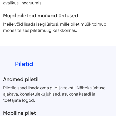
avalikus linnaruumis.
Mujal pileteid müüvad üritused
Meile võid lisada isegi üritusi, mille piletimüük toimub
mõnes teises piletimüügikeskkonnas.
Piletid
Andmed piletil
Piletile saad lisada oma pildi ja teksti. Näiteks ürituse
ajakava, kohaletuleku juhised, asukoha kaardi ja
toetajate logod.
Mobiilne pilet