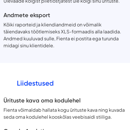
Ülevaade kõigist piletiostjatest üle kõigi sinu ürituste.
Andmete eksport
Kõiki raporteid ja kliendiandmeid on võimalik
täiendavaks töötlemiseks XLS-formaadis alla laadida.
Andmed kuuluvad sulle, Fienta ei postita ega turunda
midagi sinu klientidele.
Liidestused
Ürituste kava oma kodulehel
Fienta võimaldab hallata kogu ürituste kava ning kuvada
seda oma kodulehel kooskõlas veebisaidi stiiliga.