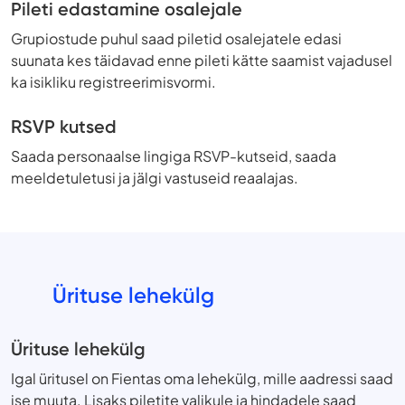
Pileti edastamine osalejale
Grupiostude puhul saad piletid osalejatele edasi
suunata kes täidavad enne pileti kätte saamist vajadusel
ka isikliku registreerimisvormi.
RSVP kutsed
Saada personaalse lingiga RSVP-kutseid, saada
meeldetuletusi ja jälgi vastuseid reaalajas.
Ürituse lehekülg
Ürituse lehekülg
Igal üritusel on Fientas oma lehekülg, mille aadressi saad
ise muuta. Lisaks piletite valikule ja hindadele saad