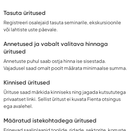
Tasuta üritused
Registreeri osalejaid tasuta seminarile, ekskursioonile
või lahtiste uste päevale.
Annetused ja vabalt valitava hinnaga
üritused
Annetuste puhul saab ostja hinna ise sisestada.
Vajadusel saad omalt poolt määrata minimaalse summa.
Kinnised üritused
Ürituse saad märkida kinniseks ning jagada kutsututega
privaatset linki. Sellist üritust ei kuvata Fienta otsingus
ega avalehel.
Määratud istekohtadega üritused
Erinevad saaliplaanid toolide, ridade, sektorite, korruste,