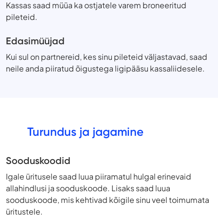
Kassas saad müüa ka ostjatele varem broneeritud
pileteid.
Edasimüüjad
Kui sul on partnereid, kes sinu pileteid väljastavad, saad
neile anda piiratud õigustega ligipääsu kassaliidesele.
Turundus ja jagamine
Sooduskoodid
Igale üritusele saad luua piiramatul hulgal erinevaid
allahindlusi ja sooduskoode. Lisaks saad luua
sooduskoode, mis kehtivad kõigile sinu veel toimumata
üritustele.