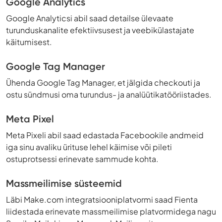
Google Analytics
Google Analyticsi abil saad detailse ülevaate
turunduskanalite efektiivsusest ja veebikülastajate
käitumisest.
Google Tag Manager
Ühenda Google Tag Manager, et jälgida checkouti ja
ostu sündmusi oma turundus- ja analüütikatööriistades.
Meta Pixel
Meta Pixeli abil saad edastada Facebookile andmeid
iga sinu avaliku ürituse lehel käimise või pileti
ostuprotsessi erinevate sammude kohta.
Massmeilimise süsteemid
Läbi Make.com integratsiooniplatvormi saad Fienta
liidestada erinevate massmeilimise platvormidega nagu