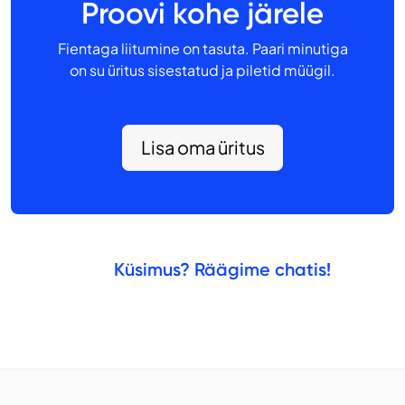
Proovi kohe järele
Fientaga liitumine on tasuta. Paari minutiga
on su üritus sisestatud ja piletid müügil.
Lisa oma üritus
Küsimus? Räägime chatis!