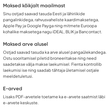
Maksed kõikjalt maailmast
Sinu ostjad saavad tasuda Eesti ja lähiriikide
pangalinkidega, rahvusvaheliste kaardimaksetega,
Apple Pay ja Google Payga ning mitmete Euroopa
kohalike maksetega nagu iDEAL, BLIK ja Bancontact.
Maksed arve alusel
Ostjad saavad tasuda ka arve alusel pangaülekandega.
Ostu sooritamisel piletid broneeritakse ning need
saadetakse välja makse laekumisel. Fienta kontrollib
laekumisi ise ning saadab tähtaja ületamisel ostjale
meeldetuletusi.
E-arved
Lisaks PDF-arvetele toetame ka e-arvete saatmist läbi
e-arvete keskuste.