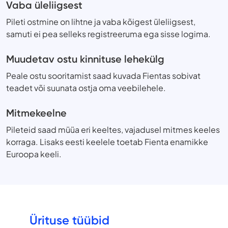
Vaba üleliigsest
Pileti ostmine on lihtne ja vaba kõigest üleliigsest,
samuti ei pea selleks registreeruma ega sisse logima.
Muudetav ostu kinnituse lehekülg
Peale ostu sooritamist saad kuvada Fientas sobivat
teadet või suunata ostja oma veebilehele.
Mitmekeelne
Pileteid saad müüa eri keeltes, vajadusel mitmes keeles
korraga. Lisaks eesti keelele toetab Fienta enamikke
Euroopa keeli.
Ürituse tüübid