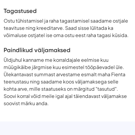
Tagastused
Ostu tühistamisel ja raha tagastamisel saadame ostjale
teavituse ning kreeditarve. Saad sisse lülitada ka
võimaluse ostjatel ise oma ostu eest raha tagasi küsida.
Paindlikud väljamaksed
Üldjuhul kanname me korraldajale eelmise kuu
müügikäibe järgmise kuu esimestel tööpäevadel üle.
Ülekantavast summast arvestame esmalt maha Fienta
teenustasu ning saadame koos väljamaksega selle
kohta arve, mille staatuseks on märgitud "tasutud".
Soovi korral võid meile igal ajal täiendavast väljamakse
soovist märku anda.