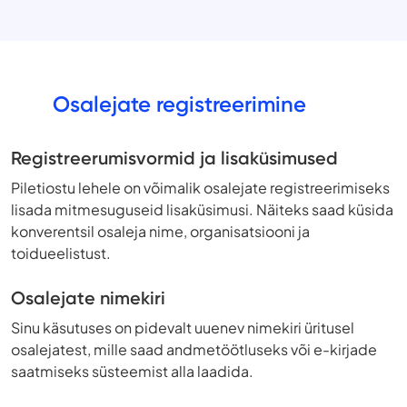
Osalejate registreerimine
Registreerumisvormid ja lisaküsimused
Piletiostu lehele on võimalik osalejate registreerimiseks
lisada mitmesuguseid lisaküsimusi. Näiteks saad küsida
konverentsil osaleja nime, organisatsiooni ja
toidueelistust.
Osalejate nimekiri
Sinu käsutuses on pidevalt uuenev nimekiri üritusel
osalejatest, mille saad andmetöötluseks või e-kirjade
saatmiseks süsteemist alla laadida.