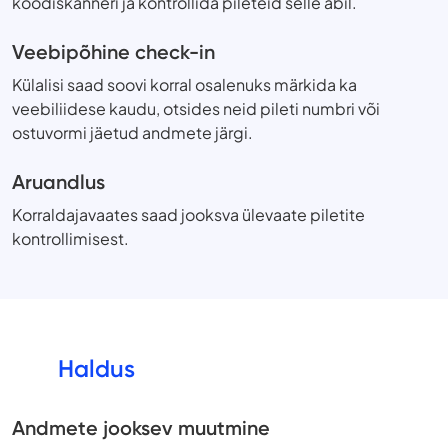
koodiskänneri ja kontrollida pileteid selle abil.
Veebipõhine check-in
Külalisi saad soovi korral osalenuks märkida ka
veebiliidese kaudu, otsides neid pileti numbri või
ostuvormi jäetud andmete järgi.
Aruandlus
Korraldajavaates saad jooksva ülevaate piletite
kontrollimisest.
Haldus
Andmete jooksev muutmine