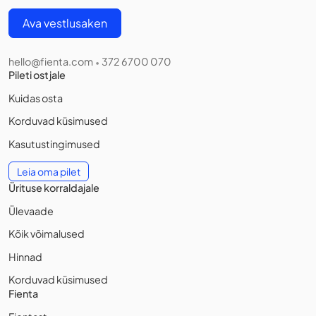
Ava vestlusaken
hello@fienta.com
372 6700 070
•
Pileti ostjale
Kuidas osta
Korduvad küsimused
Kasutustingimused
Leia oma pilet
Ürituse korraldajale
Ülevaade
Kõik võimalused
Hinnad
Korduvad küsimused
Fienta