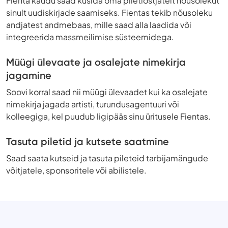
Fienta kaudu saad küsida oma piletiostjatelt nõusolekut
sinult uudiskirjade saamiseks. Fientas tekib nõusoleku
andjatest andmebaas, mille saad alla laadida või
integreerida massmeilimise süsteemidega.
Müügi ülevaate ja osalejate nimekirja
jagamine
Soovi korral saad nii müügi ülevaadet kui ka osalejate
nimekirja jagada artisti, turundusagentuuri või
kolleegiga, kel puudub ligipääs sinu üritusele Fientas.
Tasuta piletid ja kutsete saatmine
Saad saata kutseid ja tasuta pileteid tarbijamängude
võitjatele, sponsoritele või abilistele.