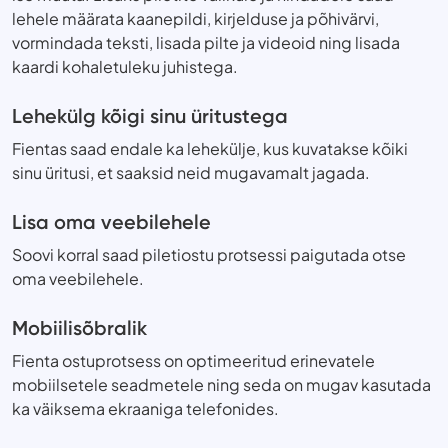
lehele määrata kaanepildi, kirjelduse ja põhivärvi,
vormindada teksti, lisada pilte ja videoid ning lisada
kaardi kohaletuleku juhistega.
Lehekülg kõigi sinu üritustega
Fientas saad endale ka lehekülje, kus kuvatakse kõiki
sinu üritusi, et saaksid neid mugavamalt jagada.
Lisa oma veebilehele
Soovi korral saad piletiostu protsessi paigutada otse
oma veebilehele.
Mobiilisõbralik
Fienta ostuprotsess on optimeeritud erinevatele
mobiilsetele seadmetele ning seda on mugav kasutada
ka väiksema ekraaniga telefonides.