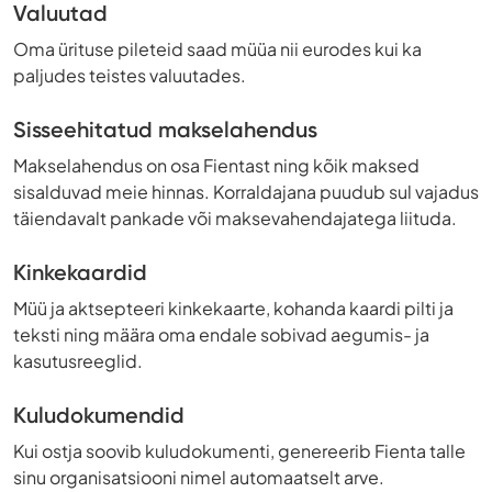
Valuutad
Oma ürituse pileteid saad müüa nii eurodes kui ka
paljudes teistes valuutades.
Sisseehitatud makselahendus
Makselahendus on osa Fientast ning kõik maksed
sisalduvad meie hinnas. Korraldajana puudub sul vajadus
täiendavalt pankade või maksevahendajatega liituda.
Kinkekaardid
Müü ja aktsepteeri kinkekaarte, kohanda kaardi pilti ja
teksti ning määra oma endale sobivad aegumis- ja
kasutusreeglid.
Kuludokumendid
Kui ostja soovib kuludokumenti, genereerib Fienta talle
sinu organisatsiooni nimel automaatselt arve.