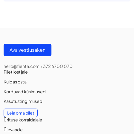
Ava vestlusaken
hello@fienta.com
372 6700 070
•
Pileti ostjale
Kuidas osta
Korduvad küsimused
Kasutustingimused
Leia oma pilet
Ürituse korraldajale
Ülevaade