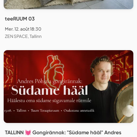
teeRUUM 03
Mer. 12. août 18:30
ZEN SPACE, Tallinn
TALLINN 💓 Gongirännak: "Südame hääl" Andres