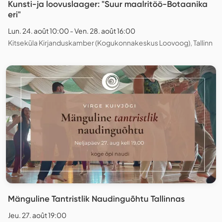
Kunsti-ja loovuslaager: "Suur maalritöö-Botaanika
eri"
Lun. 24. août 10:00 - Ven. 28. août 16:00
Kitseküla Kirjanduskamber (Kogukonnakeskus Loovoog), Tallinn
Mänguline Tantristlik Naudinguõhtu Tallinnas
Jeu. 27. août 19:00