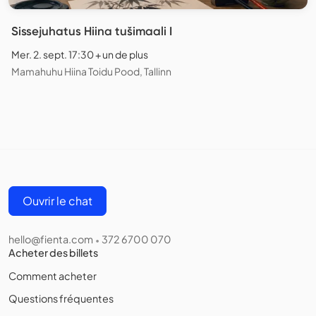
Sissejuhatus Hiina tušimaali I
Mer. 2. sept. 17:30 + un de plus
Mamahuhu Hiina Toidu Pood, Tallinn
Ouvrir le chat
hello@fienta.com
372 6700 070
•
Acheter des billets
Comment acheter
Questions fréquentes