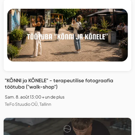
"KÕNNI ja KÕNELE" - terapeutilise fotograafia
töötuba ("walk-shop")
Sam. 8. août 13:00 + un de plus
TeFo Stuudio OÜ, Tallinn