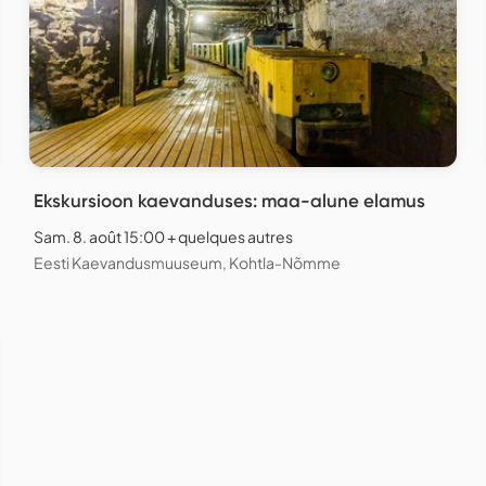
Ekskursioon kaevanduses: maa-alune elamus
Sam. 8. août 15:00 + quelques autres
Eesti Kaevandusmuuseum, Kohtla-Nõmme