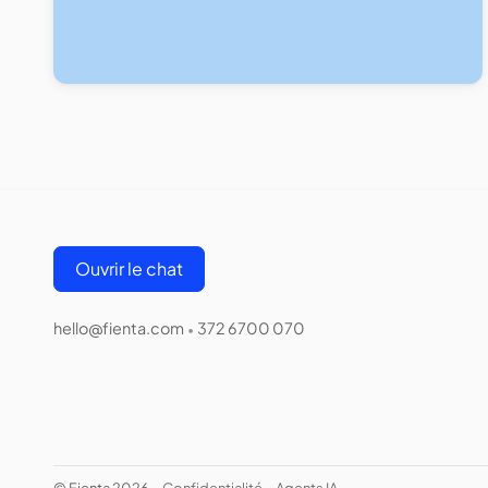
Ouvrir le chat
hello@fienta.com
372 6700 070
•
© Fienta 2026
Confidentialité
Agents IA