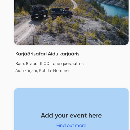
Karjäärisafari Aidu karjääris
Sam. 8. août 11:00 + quelques autres
Aidu karjäär, Kohtla-Nõmme
Add your event here
Find out more