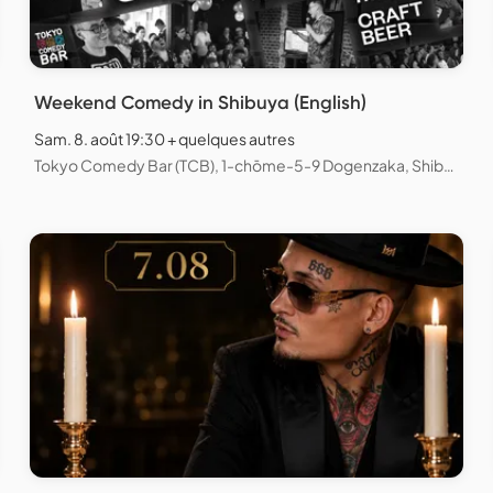
Weekend Comedy in Shibuya (English)
Sam. 8. août 19:30 + quelques autres
Tokyo Comedy Bar (TCB), 1-chōme-5-9 Dogenzaka, Shibuya City, Tokyo, Japan