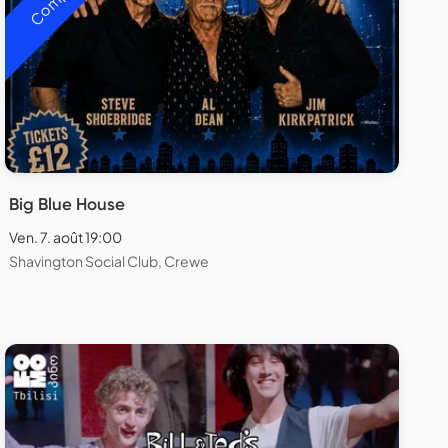
Big Blue House
Ven. 7. août 19:00
Shavington Social Club, Crewe