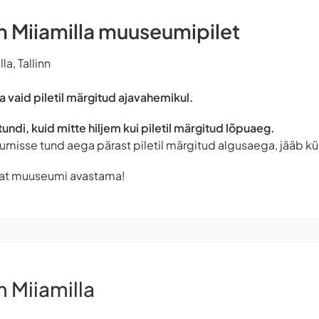
Miiamilla muuseumipilet
a, Tallinn
 vaid piletil märgitud ajavahemikul.
tundi, kuid mitte hiljem kui piletil märgitud lõpuaeg.
umisse tund aega pärast piletil märgitud algusaega, jääb k
at muuseumi avastama!
Miiamilla