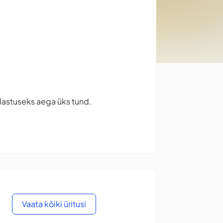
ülastuseks aega üks tund.
Vaata kõiki üritusi