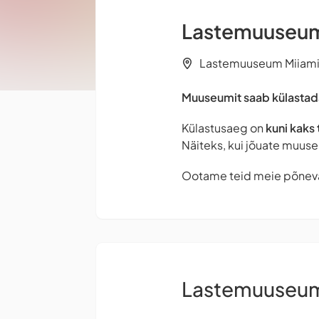
Lastemuuseum 
Lastemuuseum Miiamill
Muuseumit saab külastada
Külastusaeg on
kuni kaks 
Näiteks, kui jõuate muuse
Ootame teid meie põnev
Lastemuuseum 