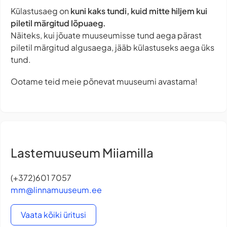
Külastusaeg on
kuni kaks tundi, kuid mitte hiljem kui
piletil märgitud lõpuaeg.
Näiteks, kui jõuate muuseumisse tund aega pärast
piletil märgitud algusaega, jääb külastuseks aega üks
tund.
Ootame teid meie põnevat muuseumi avastama!
Lastemuuseum Miiamilla
(+372)601 7057
mm@linnamuuseum.ee
Vaata kõiki üritusi