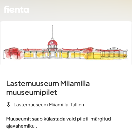
Lastemuuseum Miiamilla
muuseumipilet
Lastemuuseum Miiamilla, Tallinn
Muuseumit saab külastada vaid piletil märgitud
ajavahemikul.