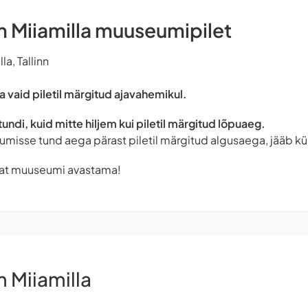
Miiamilla muuseumipilet
a, Tallinn
 vaid piletil märgitud ajavahemikul.
tundi, kuid mitte hiljem kui piletil märgitud lõpuaeg.
umisse tund aega pärast piletil märgitud algusaega, jääb k
at muuseumi avastama!
Miiamilla