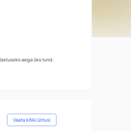
ülastuseks aega üks tund.
Vaata kõiki üritusi