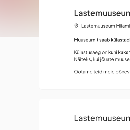
Lastemuuseum 
Lastemuuseum Miiamill
Muuseumit saab külastada
Külastusaeg on
kuni kaks 
Näiteks, kui jõuate muuse
Ootame teid meie põnev
Lastemuuseum 