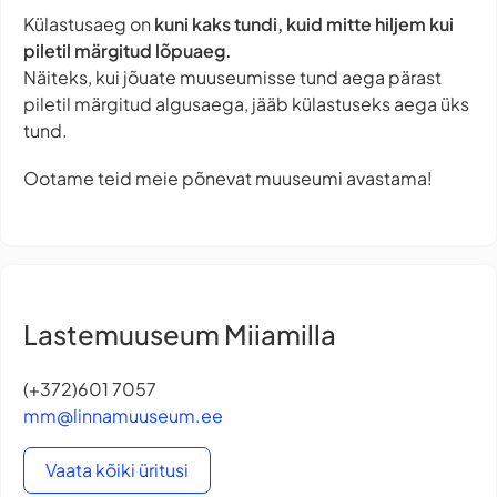
Külastusaeg on
kuni kaks tundi, kuid mitte hiljem kui
piletil märgitud lõpuaeg.
Näiteks, kui jõuate muuseumisse tund aega pärast
piletil märgitud algusaega, jääb külastuseks aega üks
tund.
Ootame teid meie põnevat muuseumi avastama!
Lastemuuseum Miiamilla
(+372)601 7057
mm@linnamuuseum.ee
Vaata kõiki üritusi