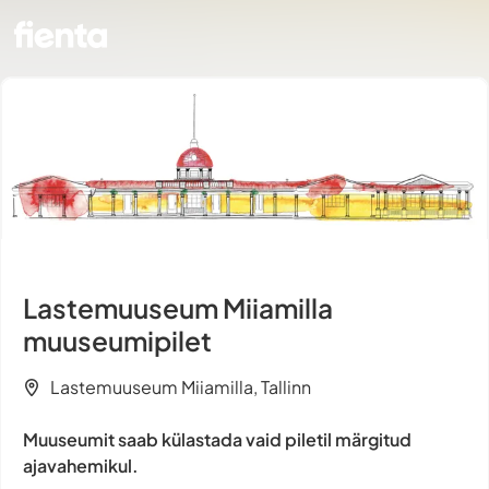
Lastemuuseum Miiamilla
muuseumipilet
Lastemuuseum Miiamilla, Tallinn
Muuseumit saab külastada vaid piletil märgitud
ajavahemikul.