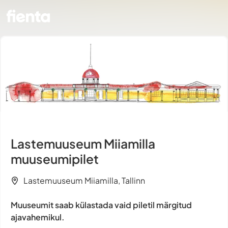
Lastemuuseum Miiamilla
muuseumipilet
Lastemuuseum Miiamilla, Tallinn
Muuseumit saab külastada vaid piletil märgitud
ajavahemikul.