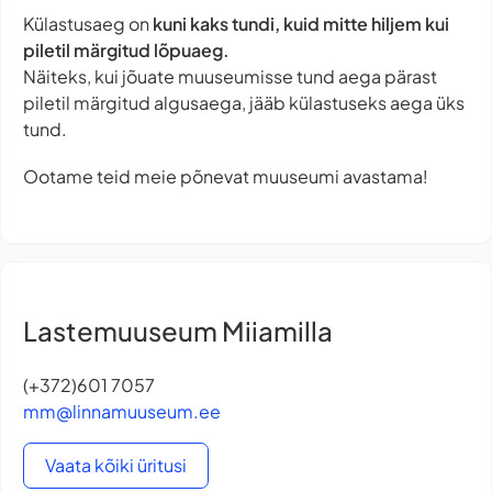
Külastusaeg on
kuni kaks tundi, kuid mitte hiljem kui
piletil märgitud lõpuaeg.
Näiteks, kui jõuate muuseumisse tund aega pärast
piletil märgitud algusaega, jääb külastuseks aega üks
tund.
Ootame teid meie põnevat muuseumi avastama!
Lastemuuseum Miiamilla
(+372)601 7057
mm@linnamuuseum.ee
Vaata kõiki üritusi