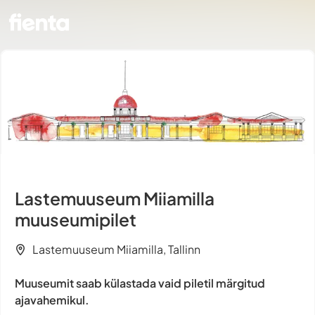
Lastemuuseum Miiamilla
muuseumipilet
Lastemuuseum Miiamilla, Tallinn
Muuseumit saab külastada vaid piletil märgitud
ajavahemikul.