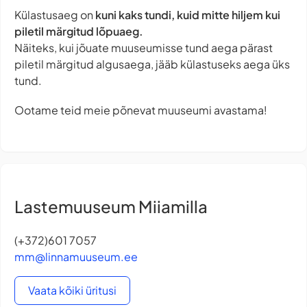
Külastusaeg on
kuni kaks tundi, kuid mitte hiljem kui
piletil märgitud lõpuaeg.
Näiteks, kui jõuate muuseumisse tund aega pärast
piletil märgitud algusaega, jääb külastuseks aega üks
tund.
Ootame teid meie põnevat muuseumi avastama!
Lastemuuseum Miiamilla
(+372)601 7057
mm@linnamuuseum.ee
Vaata kõiki üritusi