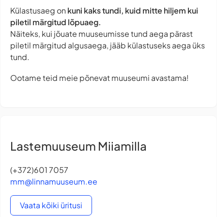
Külastusaeg on
kuni kaks tundi, kuid mitte hiljem kui
piletil märgitud lõpuaeg.
Näiteks, kui jõuate muuseumisse tund aega pärast
piletil märgitud algusaega, jääb külastuseks aega üks
tund.
Ootame teid meie põnevat muuseumi avastama!
Lastemuuseum Miiamilla
(+372)601 7057
mm@linnamuuseum.ee
Vaata kõiki üritusi