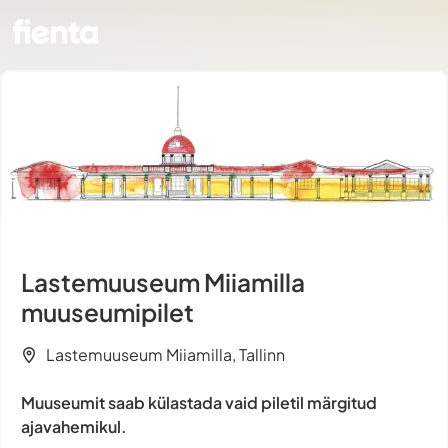
Lastemuuseum Miiamilla
muuseumipilet
Lastemuuseum Miiamilla, Tallinn
Muuseumit saab külastada vaid piletil märgitud
ajavahemikul.