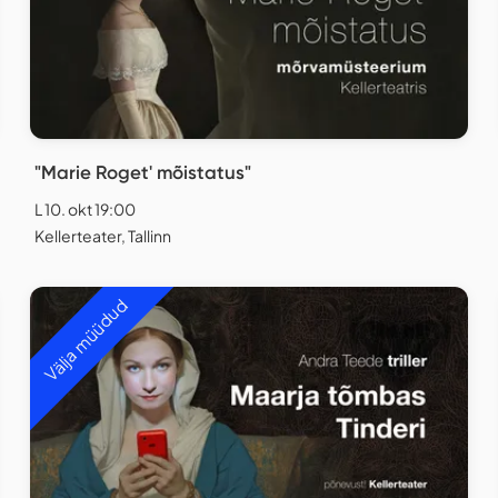
"Marie Roget' mõistatus"
L 10. okt 19:00
Kellerteater, Tallinn
Välja müüdud