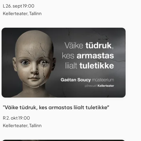
L 26. sept 19:00
Kellerteater, Tallinn
"Väike tüdruk, kes armastas liialt tuletikke”
R 2. okt 19:00
Kellerteater, Tallinn