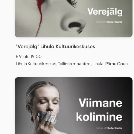
"Verejälg" Lihula Kultuurikeskuses
R 9. okt 19:00
Lihula Kultuurikeskus, Tallinna maantee, Lihula, Pärnu County, Estonia