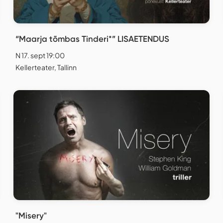
“Maarja tõmbas Tinderi*” LISAETENDUS
N 17. sept 19:00
Kellerteater, Tallinn
"Misery"