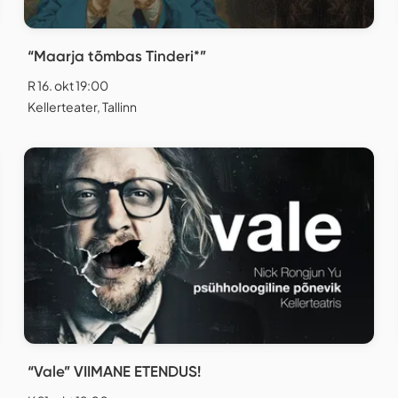
“Maarja tõmbas Tinderi*”
R 16. okt 19:00
Kellerteater, Tallinn
“Vale” VIIMANE ETENDUS!