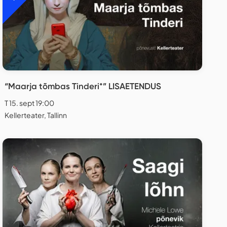
“Maarja tõmbas Tinderi*” LISAETENDUS
T 15. sept 19:00
Kellerteater, Tallinn