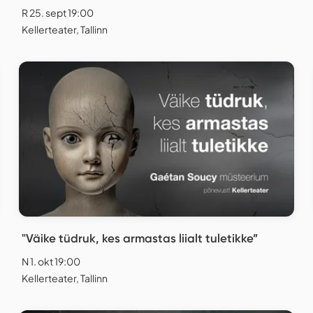
R 25. sept 19:00
Kellerteater, Tallinn
"Väike tüdruk, kes armastas liialt tuletikke”
N 1. okt 19:00
Kellerteater, Tallinn