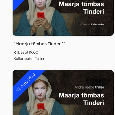
“Maarja tõmbas Tinderi*”
R 11. sept 19:00
Kellerteater, Tallinn
Välja müüdud