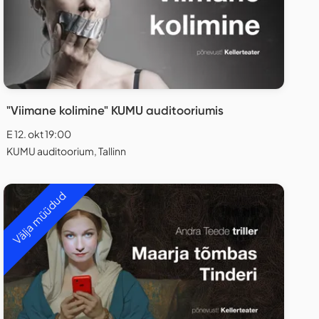
"Viimane kolimine" KUMU auditooriumis
E 12. okt 19:00
KUMU auditoorium, Tallinn
Välja müüdud