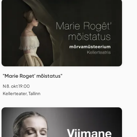
"Marie Roget' mõistatus"
N 8. okt 19:00
Kellerteater, Tallinn