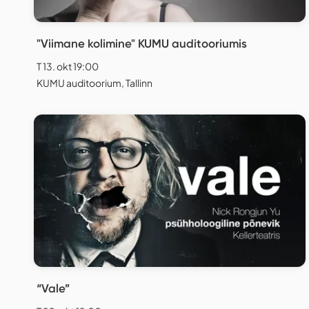
"Viimane kolimine" KUMU auditooriumis
T 13. okt 19:00
KUMU auditoorium, Tallinn
“Vale”