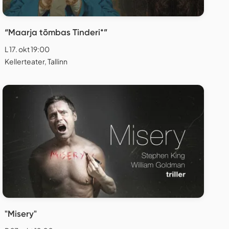
“Maarja tõmbas Tinderi*”
L 17. okt 19:00
Kellerteater, Tallinn
"Misery"