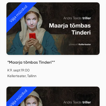
Välja müüdud
“Maarja tõmbas Tinderi*”
K 9. sept 19:00
Kellerteater, Tallinn
Välja müüdud