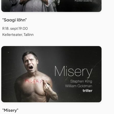
"Saagi lõhn"
R 18. sept 19:00
Kellerteater, Tallinn
"Misery"