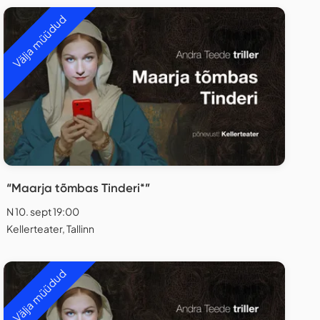
Välja müüdud
“Maarja tõmbas Tinderi*”
N 10. sept 19:00
Kellerteater, Tallinn
Välja müüdud