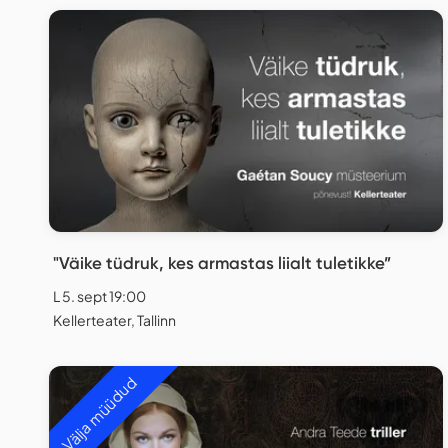
"Väike tüdruk, kes armastas liialt tuletikke”
L 5. sept 19:00
Kellerteater, Tallinn
Välja müüdud