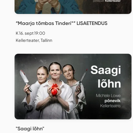
“Maarja tõmbas Tinderi*” LISAETENDUS
K 16. sept 19:00
Kellerteater, Tallinn
"Saagi lõhn"