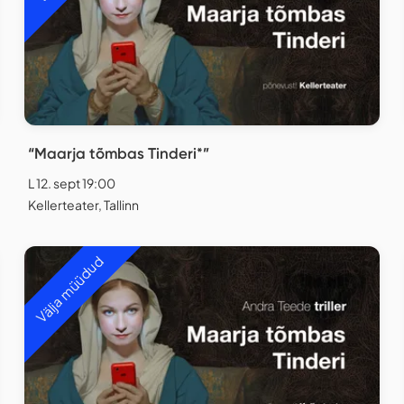
“Maarja tõmbas Tinderi*”
L 12. sept 19:00
Kellerteater, Tallinn
Välja müüdud