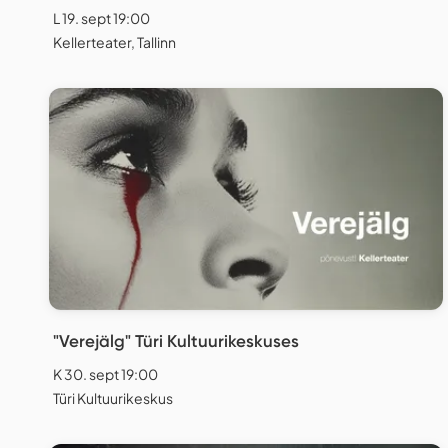
L 19. sept 19:00
Kellerteater, Tallinn
"Verejälg" Türi Kultuurikeskuses
K 30. sept 19:00
Türi Kultuurikeskus