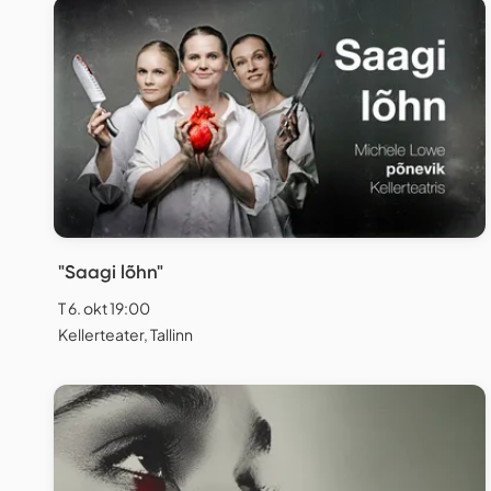
"Saagi lõhn"
T 6. okt 19:00
Kellerteater, Tallinn