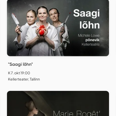
"Saagi lõhn"
K 7. okt 19:00
Kellerteater, Tallinn