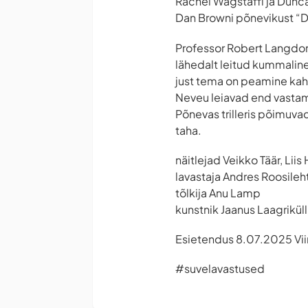
Rachel Wagstaffi ja Dunca
Dan Browni põnevikust “D
Professor Robert Langdon
lähedalt leitud kummaline
just tema on peamine kaht
Neveu leiavad end vastami
Põnevas trilleris põimuvad
taha.
näitlejad Veikko Täär, Lii
lavastaja Andres Roosileh
tõlkija Anu Lamp
kunstnik Jaanus Laagriküll
Esietendus 8.07.2025 Vii
#suvelavastused