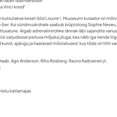
n Abeli teatriversioon
a Vinci kood”
 kutsutakse keset ööd Louvre’i. Muuseumi kuraator on mõrv
 šier. Kui sündmuskohale saabub krüptoloog Sophie Neveu, t
lusalune. Algab adrenaliinirohke rännak läbi sajandite vanu
si varjudesse peituva mõjuka jõuga, kes näib iga nende liig
 kunst, ajalugu ja haaravad mõistatused, kus tõde on tihti v
s Haab, Ago Anderson, Riho Rosberg, Rauno Kaibiainen jt.
t
nistu katlamajas