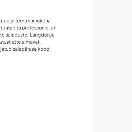
atud ja tema surnukeha
eatab ta professorile, et
ste saladuste. Langdon ja
utust ette aimavat.
arjatud salapärase koodi