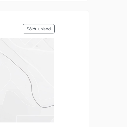
Sõidujuhised