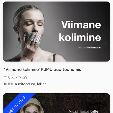
"Viimane kolimine" KUMU auditooriumis
T 13. okt 19:00
KUMU auditoorium, Tallinn
Välja müüdud