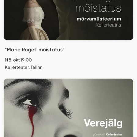
"Marie Roget' mõistatus"
N 8. okt 19:00
Kellerteater, Tallinn