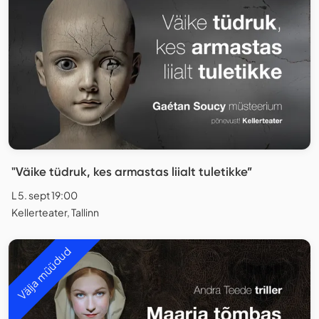
"Väike tüdruk, kes armastas liialt tuletikke”
L 5. sept 19:00
Kellerteater, Tallinn
Välja müüdud