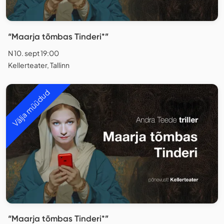
“Maarja tõmbas Tinderi*”
N 10. sept 19:00
Kellerteater, Tallinn
Välja müüdud
“Maarja tõmbas Tinderi*”