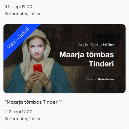
R 11. sept 19:00
Kellerteater, Tallinn
Välja müüdud
“Maarja tõmbas Tinderi*”
L 12. sept 19:00
Kellerteater, Tallinn