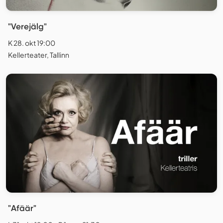
"Verejälg"
K 28. okt 19:00
Kellerteater, Tallinn
"Afäär"