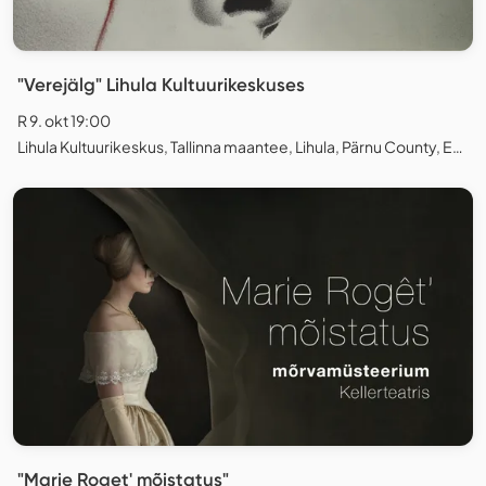
"Verejälg" Lihula Kultuurikeskuses
R 9. okt 19:00
Lihula Kultuurikeskus, Tallinna maantee, Lihula, Pärnu County, Estonia
"Marie Roget' mõistatus"