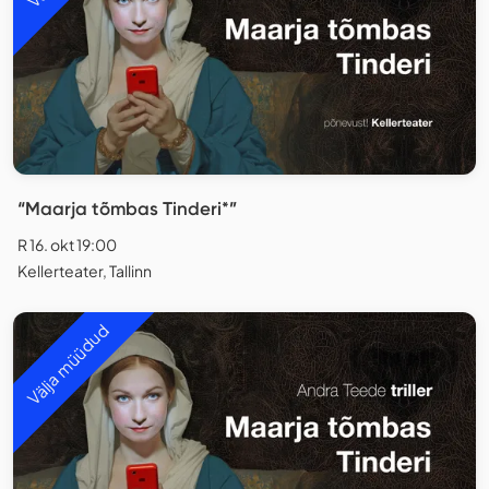
“Maarja tõmbas Tinderi*”
R 16. okt 19:00
Kellerteater, Tallinn
Välja müüdud