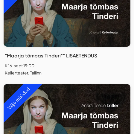
“Maarja tõmbas Tinderi*” LISAETENDUS
K 16. sept 19:00
Kellerteater, Tallinn
Välja müüdud