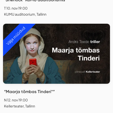
T 10. nov 19:00
KUMU auditoorium, Tallinn
Välja müüdud
“Maarja tõmbas Tinderi*”
N 12. nov 19:00
Kellerteater, Tallinn