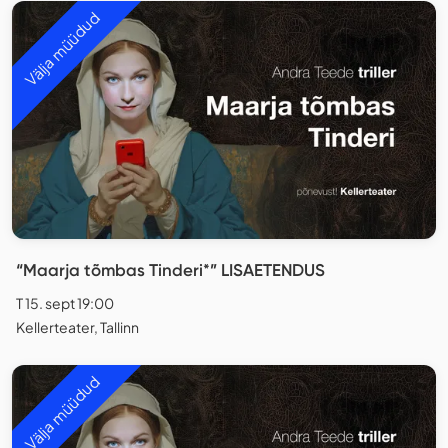
Välja müüdud
“Maarja tõmbas Tinderi*” LISAETENDUS
T 15. sept 19:00
Kellerteater, Tallinn
Välja müüdud