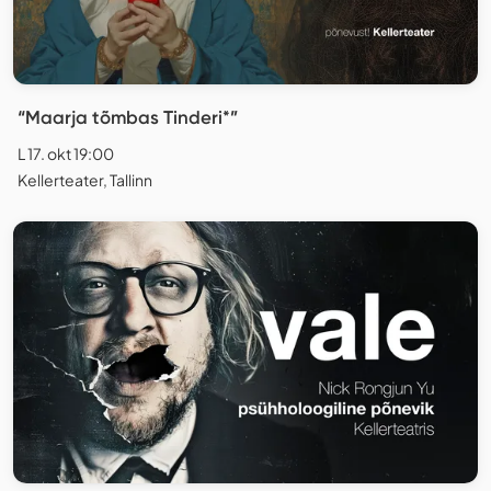
“Maarja tõmbas Tinderi*”
L 17. okt 19:00
Kellerteater, Tallinn