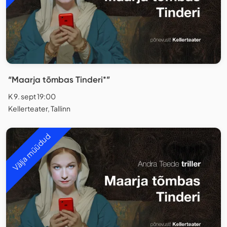
“Maarja tõmbas Tinderi*”
K 9. sept 19:00
Kellerteater, Tallinn
Välja müüdud