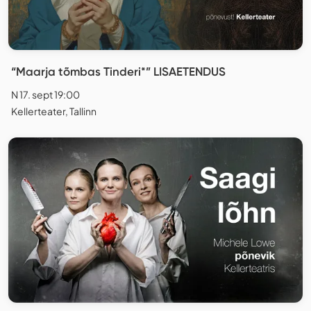
“Maarja tõmbas Tinderi*” LISAETENDUS
N 17. sept 19:00
Kellerteater, Tallinn