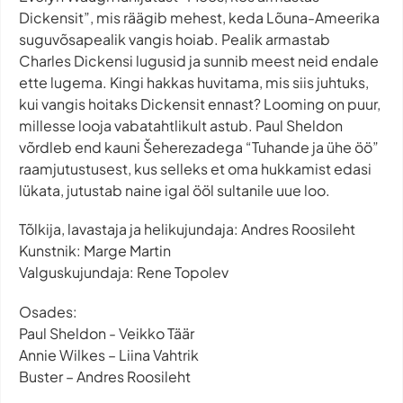
Dickensit”, mis räägib mehest, keda Lõuna-Ameerika
suguvõsapealik vangis hoiab. Pealik armastab
Charles Dickensi lugusid ja sunnib meest neid endale
ette lugema. Kingi hakkas huvitama, mis siis juhtuks,
kui vangis hoitaks Dickensit ennast? Looming on puur,
millesse looja vabatahtlikult astub. Paul Sheldon
võrdleb end kauni Šeherezadega “Tuhande ja ühe öö”
raamjutustusest, kus selleks et oma hukkamist edasi
lükata, jutustab naine igal ööl sultanile uue loo.
Tõlkija, lavastaja ja helikujundaja: Andres Roosileht
Kunstnik: Marge Martin
Valguskujundaja: Rene Topolev
Osades:
Paul Sheldon - Veikko Täär
Annie Wilkes – Liina Vahtrik
Buster – Andres Roosileht