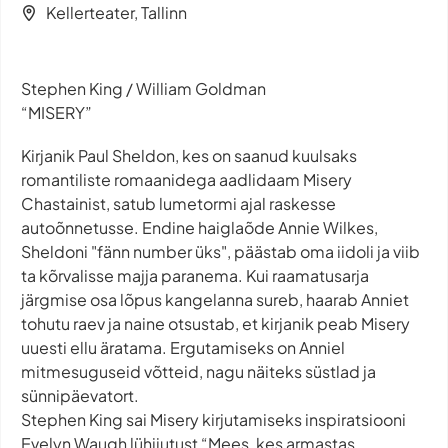
Kellerteater, Tallinn
Stephen King / William Goldman
“MISERY”
Kirjanik Paul Sheldon, kes on saanud kuulsaks
romantiliste romaanidega aadlidaam Misery
Chastainist, satub lumetormi ajal raskesse
autoõnnetusse. Endine haiglaõde Annie Wilkes,
Sheldoni "fänn number üks", päästab oma iidoli ja viib
ta kõrvalisse majja paranema. Kui raamatusarja
järgmise osa lõpus kangelanna sureb, haarab Anniet
tohutu raev ja naine otsustab, et kirjanik peab Misery
uuesti ellu äratama. Ergutamiseks on Anniel
mitmesuguseid võtteid, nagu näiteks süstlad ja
sünnipäevatort.
Stephen King sai Misery kirjutamiseks inspiratsiooni
Evelyn Waugh lühijutust “Mees, kes armastas