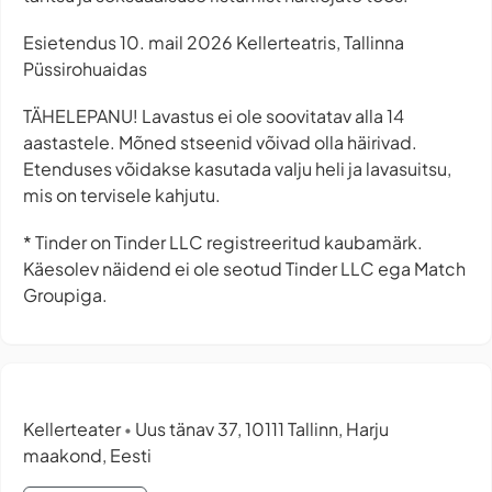
Esietendus 10. mail 2026 Kellerteatris, Tallinna
Püssirohuaidas
TÄHELEPANU! Lavastus ei ole soovitatav alla 14
aastastele. Mõned stseenid võivad olla häirivad.
Etenduses võidakse kasutada valju heli ja lavasuitsu,
mis on tervisele kahjutu.
* Tinder on Tinder LLC registreeritud kaubamärk.
Käesolev näidend ei ole seotud Tinder LLC ega Match
Groupiga.
Kellerteater
Uus tänav 37, 10111 Tallinn, Harju
•
maakond, Eesti