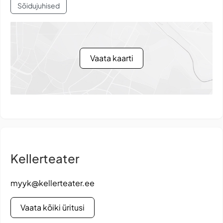
Sõidujuhised
Vaata kaarti
Kellerteater
myyk@kellerteater.ee
Vaata kõiki üritusi