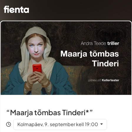
“Maarja tõmbas Tinderi*”
Kolmapäev, 9. september kell 19:00