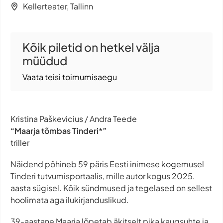
Kellerteater, Tallinn
Kõik piletid on hetkel välja
müüdud
Vaata teisi toimumisaegu
Kristina Paškevicius / Andra Teede
“Maarja tõmbas Tinderi*”
triller
Näidend põhineb 59 päris Eesti inimese kogemusel
Tinderi tutvumisportaalis, mille autor kogus 2025.
aasta sügisel. Kõik sündmused ja tegelased on sellest
hoolimata aga ilukirjanduslikud.
39-aastane Maarja lõpetab äkitselt pika kaugsuhte ja