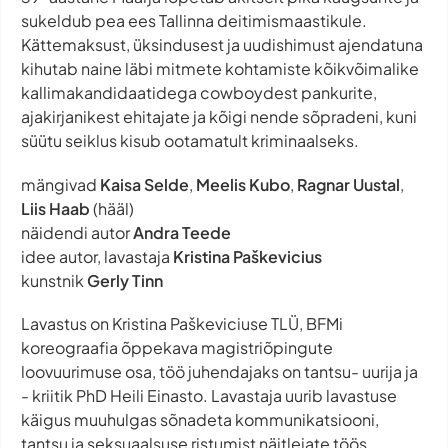
sukeldub pea ees Tallinna deitimismaastikule.
Kättemaksust, üksindusest ja uudishimust ajendatuna
kihutab naine läbi mitmete kohtamiste kõikvõimalike
kallimakandidaatidega cowboydest pankurite,
ajakirjanikest ehitajate ja kõigi nende sõpradeni, kuni
süütu seiklus kisub ootamatult kriminaalseks.
mängivad
Kaisa Selde
,
Meelis Kubo
,
Ragnar Uustal
,
Liis Haab
(hääl)
näidendi autor
Andra Teede
idee autor, lavastaja
Kristina Paškevicius
kunstnik
Gerly Tinn
Lavastus on Kristina Paškeviciuse TLÜ, BFMi
koreograafia õppekava magistriõpingute
loovuurimuse osa, töö juhendajaks on tantsu- uurija ja
- kriitik PhD Heili Einasto. Lavastaja uurib lavastuse
käigus muuhulgas sõnadeta kommunikatsiooni,
tantsu ja seksuaalsuse ristumist näitlejate töös.