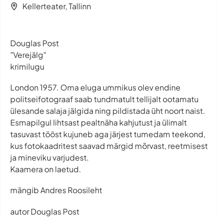
Kellerteater, Tallinn
Douglas Post
"Verejälg"
krimilugu
London 1957. Oma eluga ummikus olev endine
politseifotograaf saab tundmatult tellijalt ootamatu
ülesande salaja jälgida ning pildistada üht noort naist.
Esmapilgul lihtsast pealtnäha kahjutust ja ülimalt
tasuvast tööst kujuneb aga järjest tumedam teekond,
kus fotokaadritest saavad märgid mõrvast, reetmisest
ja mineviku varjudest.
Kaamera on laetud.
mängib Andres Roosileht
autor Douglas Post